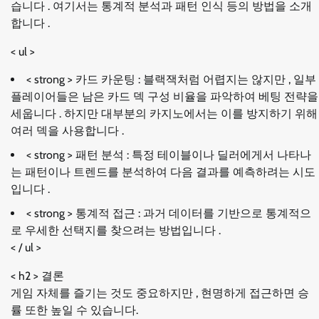
습니다 . 여기서는 통계적 분석과 패턴 인식 등의 방법을 소개
합니다 .
< ul >
< strong > 카드 카운팅 : 블랙잭처럼 어렵지는 않지만 , 일부
플레이어들은 남은 카드 덱 구성 비율을 파악하여 베팅 전략을
세웁니다 . 하지만 대부분의 카지노에서는 이를 방지하기 위해
여러 덱을 사용합니다 .
< strong > 패턴 분석 : 특정 테이블이나 딜러에게서 나타나
는 패턴이나 트렌드를 분석하여 다음 결과를 예측하려는 시도
입니다 .
< strong > 통계적 접근 : 과거 데이터를 기반으로 통계적으
로 우세한 선택지를 찾으려는 방법입니다 .
< / ul >
< h2 > 결론
게임 자체를 즐기는 것도 중요하지만 , 현명하게 접근하면 승
률 또한 높일 수 있습니다.