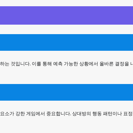
하는 것입니다. 이를 통해 예측 가능한 상황에서 올바른 결정을 
요소가 강한 게임에서 중요합니다. 상대방의 행동 패턴이나 표정