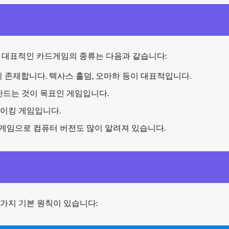
 대표적인 카드게임의 종류는 다음과 같습니다:
존재합니다. 텍사스 홀덤, 오마하 등이 대표적입니다.
만드는 것이 목표인 게임입니다.
테이킹 게임입니다.
게임으로 컴퓨터 버전도 많이 알려져 있습니다.
가지 기본 원칙이 있습니다: