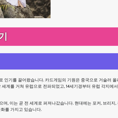
기
로 인기를 끌어왔습니다. 카드게임의 기원은 중국으로 거슬러 올
람 세계를 거쳐 유럽으로 전파되었고, 14세기경부터 유럽 각지에
며, 이는 곧 전 세계로 퍼져나갔습니다. 현대에는 포커, 브리지,
문화를 가지고 있습니다.