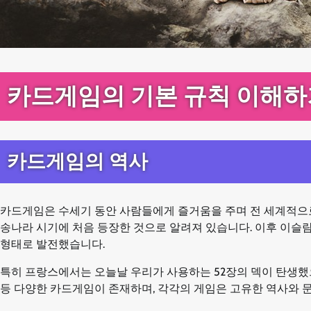
카드게임의 기본 규칙 이해하
카드게임의 역사
카드게임은 수세기 동안 사람들에게 즐거움을 주며 전 세계적으
송나라 시기에 처음 등장한 것으로 알려져 있습니다. 이후 이슬
형태로 발전했습니다.
특히 프랑스에서는 오늘날 우리가 사용하는 52장의 덱이 탄생했으
등 다양한 카드게임이 존재하며, 각각의 게임은 고유한 역사와 