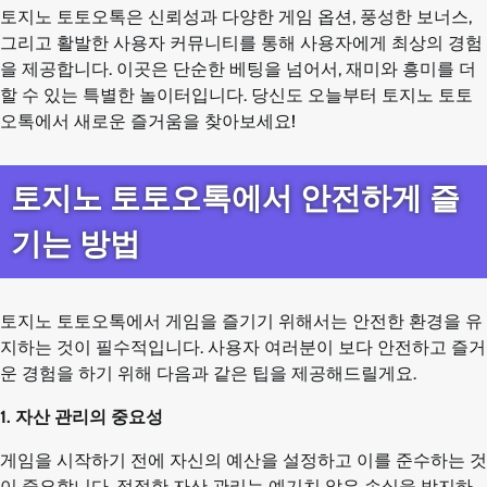
토지노 토토오톡은 신뢰성과 다양한 게임 옵션, 풍성한 보너스,
그리고 활발한 사용자 커뮤니티를 통해 사용자에게 최상의 경험
을 제공합니다. 이곳은 단순한 베팅을 넘어서, 재미와 흥미를 더
할 수 있는 특별한 놀이터입니다. 당신도 오늘부터 토지노 토토
오톡에서 새로운 즐거움을 찾아보세요!
토지노 토토오톡에서 안전하게 즐
기는 방법
토지노 토토오톡에서 게임을 즐기기 위해서는 안전한 환경을 유
지하는 것이 필수적입니다. 사용자 여러분이 보다 안전하고 즐거
운 경험을 하기 위해 다음과 같은 팁을 제공해드릴게요.
1. 자산 관리의 중요성
게임을 시작하기 전에 자신의 예산을 설정하고 이를 준수하는 것
이 중요합니다. 적절한 자산 관리는 예기치 않은 손실을 방지하