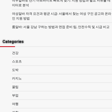
여우알바로 단기 아르바이트 빠르게 찾기: 지원 방법과 필요 서류를 데
이터로 분석
여성알바 자격 요건과 평균 시급: 서울에서 찾는 여성 구인 공고와 온라
인 지원 방법
룸알바: 서울 강남 구하는 방법과 면접 준비 팁, 안전수칙 및 시급 비교
Categories
건강
스포츠
도박
카지노
꿀팁
부업
여행