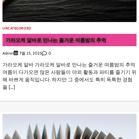
UNCATEGORIZED
가라오케 알바로 만나는 즐거운 여름밤의 추억
Admin
0
7월 25, 2025
가라오케 알바 가라오케 알바로 만나는 즐거운 여름밤의 추억
여름이 다가오면 많은 사람들이 야외 활동과 파티를 즐기기 위
해 바쁘게 움직입니다. 하지만 그 중에서도 특히 독특한 경험
을 […]