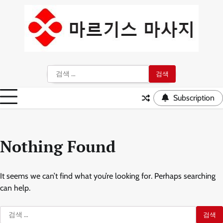
Skip
to
content
검
색:
Subscription
Nothing Found
It seems we can’t find what you’re looking for. Perhaps searching
can help.
검