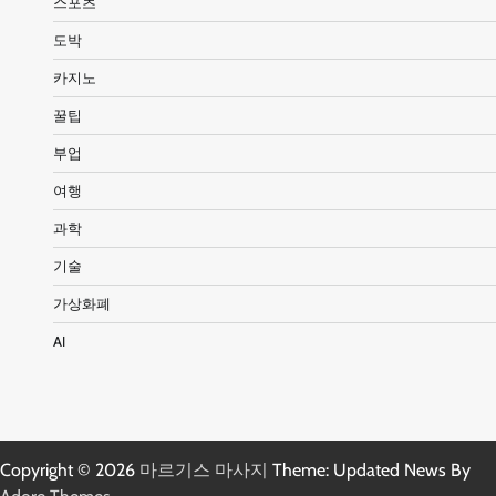
스포츠
도박
카지노
꿀팁
부업
여행
과학
기술
가상화폐
AI
Copyright © 2026
마르기스 마사지
Theme: Updated News By