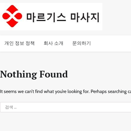
Skip
to
content
개인 정보 정책
회사 소개
문의하기
Nothing Found
It seems we can’t find what you’re looking for. Perhaps searching c
검
색: