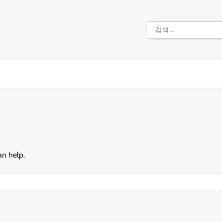
검
색:
an help.