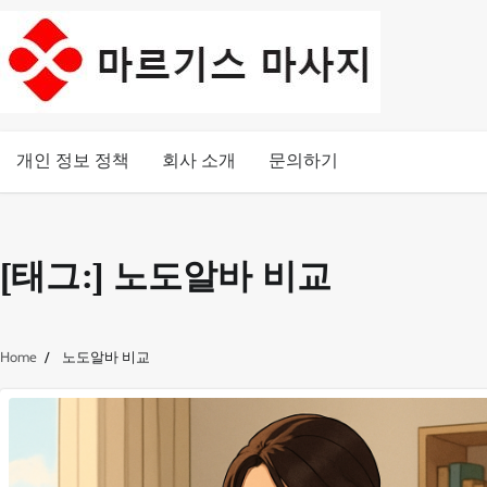
Skip
to
content
개인 정보 정책
회사 소개
문의하기
[태그:]
노도알바 비교
Home
노도알바 비교