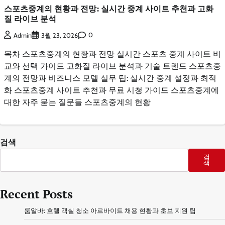
스포츠중계의 현황과 전망: 실시간 중계 사이트 추천과 고화
질 라이브 분석
0
Admin
3월 23, 2026
목차 스포츠중계의 현황과 전망 실시간 스포츠 중계 사이트 비
교와 선택 가이드 고화질 라이브 분석과 기술 트렌드 스포츠중
계의 전망과 비즈니스 모델 실무 팁: 실시간 중계 설정과 최적
화 스포츠중계 사이트 추천과 무료 시청 가이드 스포츠중계에
대한 자주 묻는 질문들 스포츠중계의 현황
검색
검
색
Recent Posts
룸알바: 호텔 객실 청소 아르바이트 채용 현황과 초보 지원 팁