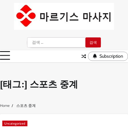
Skip
to
content
검
색:
Subscription
[태그:]
스포츠 중계
Home
스포츠 중계
Uncategorized