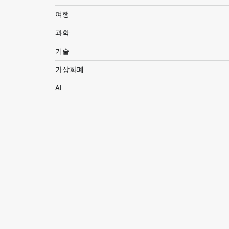
여행
과학
기술
가상화폐
AI