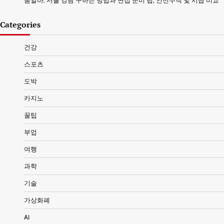
룸알바: 서울 강남 구하는 방법과 면접 준비 팁, 안전수칙 및 시급 비교
Categories
건강
스포츠
도박
카지노
꿀팁
부업
여행
과학
기술
가상화폐
AI