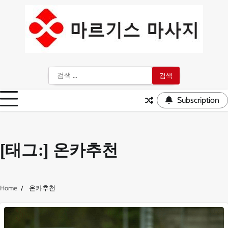
Skip
to
content
검
색:
Subscription
[태그:]
온카추천
Home
온카추천