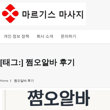
Skip
to
content
개인 정보 정책
회사 소개
문의하기
[태그:]
쩜오알바 후기
Home
쩜오알바 후기