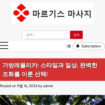
Skip
to
content
검
색:
Subscription
가방레플리카: 스타일과 일상, 완벽한
조화를 이룬 선택!
Posted on
9월 16, 2024
by
admin