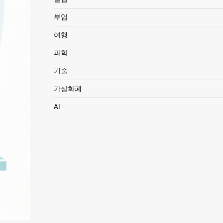
부업
여행
과학
기술
가상화폐
AI