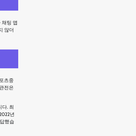
 채팅 앱
지 않더
스포츠중
 관전은
다. 최
022년
응답했습