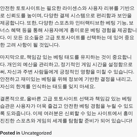
안전한 토토사이트는 필요한 라이센스와 사용자 리뷰를 기반으
로 신뢰도를 높이며, 다양한 결제 시스템으로 편리함과 보안을
제공합니다. 또한, 다양한 스포츠와 인터랙티브한 베팅 기능, 보
너스 혜택 등을 통해 사용자에게 흥미로운 베팅 경험을 제공합니
다. 이 모든 요소들은 고급 토토사이트를 선택하는 데 있어 중요
한 고려 사항이 될 것입니다.
마지막으로, 책임감 있는 베팅 태도를 유지하는 것이 중요합니
다. 개인의 예산을 관리하고, 정기적인 게임 시간을 설정함으로
써, 자신과 주변 사람들에게 긍정적인 영향을 미칠 수 있습니다.
안전하고 재미있는 베팅을 위해 정보에 기반한 결정을 내리고,
자신의 한계를 인식하는 태도를 잊지 마세요.
결론적으로, 올바른 고급 토토사이트 선택과 책임감 있는 베팅
습관은 사용자가 더욱 즐겁고 안전한 베팅 경험을 누릴 수 있도
록 도와줍니다. 이제 여러분은 신뢰할 수 있는 사이트에서 흥미
진진한 스포츠와 게임의 세계를 탐험할 준비가 되어 있습니다!
Posted in
Uncategorized