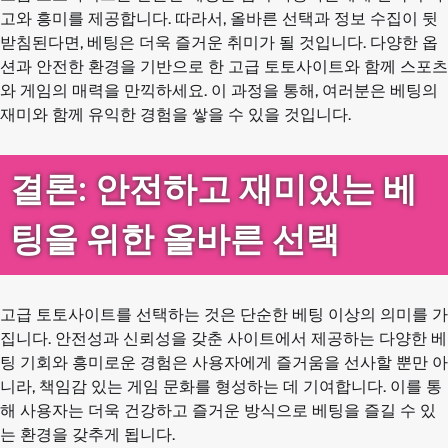
고와 흥미를 제공합니다. 따라서, 올바른 선택과 정보 수집이 뒷
받침된다면, 베팅은 더욱 즐거운 취미가 될 것입니다. 다양한 옵
션과 안전한 환경을 기반으로 한 고급 토토사이트와 함께 스포츠
와 게임의 매력을 만끽하세요. 이 과정을 통해, 여러분은 베팅의
재미와 함께 유익한 경험을 쌓을 수 있을 것입니다.
결론: 안전하고 재미있는 베
팅을 위한 올바른 선택
고급 토토사이트를 선택하는 것은 단순한 베팅 이상의 의미를 가
집니다. 안전성과 신뢰성을 갖춘 사이트에서 제공하는 다양한 베
팅 기회와 흥미로운 경험은 사용자에게 즐거움을 선사할 뿐만 아
니라, 책임감 있는 게임 문화를 형성하는 데 기여합니다. 이를 통
해 사용자는 더욱 건강하고 즐거운 방식으로 베팅을 즐길 수 있
는 환경을 갖추게 됩니다.