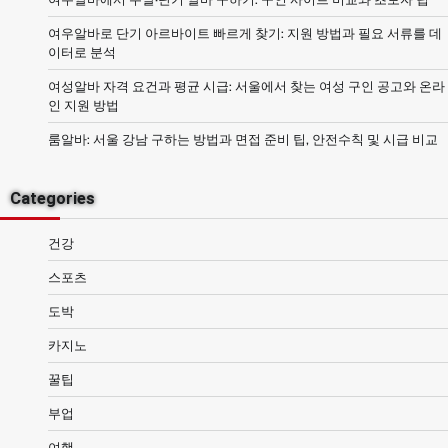
여우알바로 단기 아르바이트 빠르게 찾기: 지원 방법과 필요 서류를 데
이터로 분석
여성알바 자격 요건과 평균 시급: 서울에서 찾는 여성 구인 공고와 온라
인 지원 방법
룸알바: 서울 강남 구하는 방법과 면접 준비 팁, 안전수칙 및 시급 비교
Categories
건강
스포츠
도박
카지노
꿀팁
부업
여행