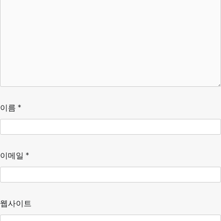
이름
*
이메일
*
웹사이트