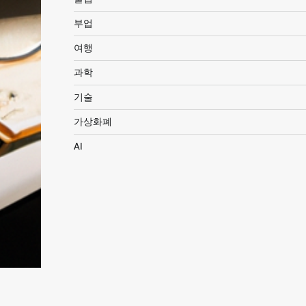
부업
여행
과학
기술
가상화폐
AI