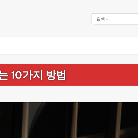
검
색:
 10가지 방법