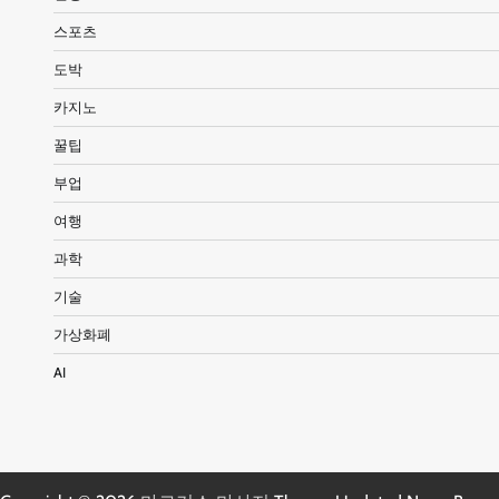
스포츠
도박
카지노
꿀팁
부업
여행
과학
기술
가상화폐
AI