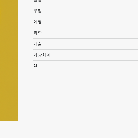
부업
여행
과학
기술
가상화폐
AI