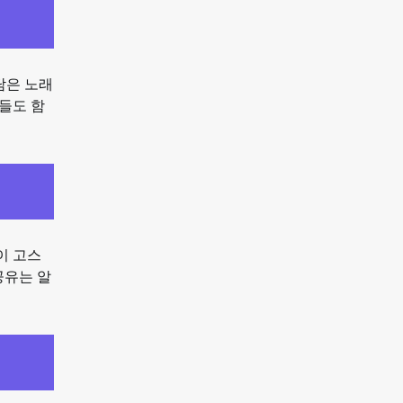
담은 노래
들도 함
이 고스
공유는 알