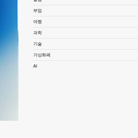
부업
여행
과학
기술
가상화폐
AI