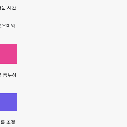
거운 시간
 도우미와
욱 풍부하
기를 조절