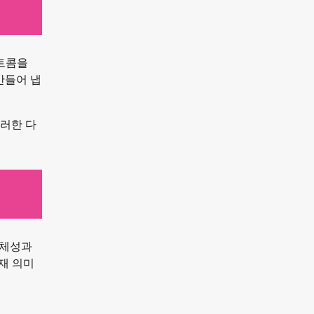
시트콤을
만들어 냅
이러한 다
정체성과
재 의미