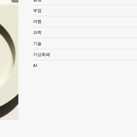
부업
여행
과학
기술
가상화폐
AI