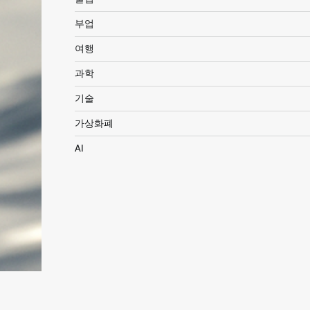
부업
여행
과학
기술
가상화폐
AI