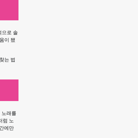
적으로 솔
움이 됐
찾는 법
접 노래를
처럼 노
순간에만