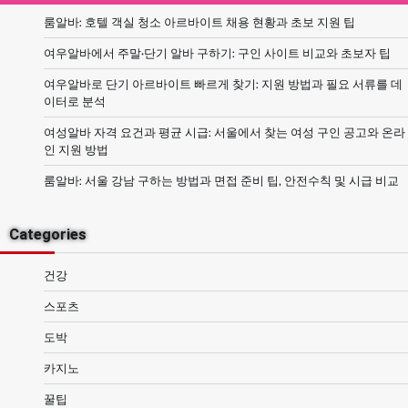
룸알바: 호텔 객실 청소 아르바이트 채용 현황과 초보 지원 팁
여우알바에서 주말·단기 알바 구하기: 구인 사이트 비교와 초보자 팁
여우알바로 단기 아르바이트 빠르게 찾기: 지원 방법과 필요 서류를 데
이터로 분석
여성알바 자격 요건과 평균 시급: 서울에서 찾는 여성 구인 공고와 온라
인 지원 방법
룸알바: 서울 강남 구하는 방법과 면접 준비 팁, 안전수칙 및 시급 비교
Categories
건강
스포츠
도박
카지노
꿀팁