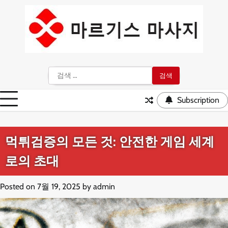
Skip
to
content
검
색:
Subscription
먹튀검증의 모든 것: 안전한 게임 세계
로의 초대
Posted on
7월 19, 2025
by
admin