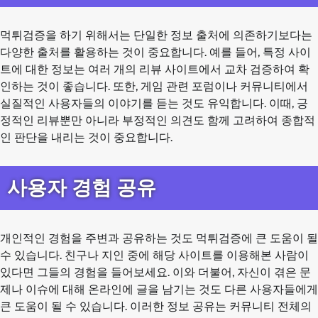
먹튀검증을 하기 위해서는 단일한 정보 출처에 의존하기보다는
다양한 출처를 활용하는 것이 중요합니다. 예를 들어, 특정 사이
트에 대한 정보는 여러 개의 리뷰 사이트에서 교차 검증하여 확
인하는 것이 좋습니다. 또한, 게임 관련 포럼이나 커뮤니티에서
실질적인 사용자들의 이야기를 듣는 것도 유익합니다. 이때, 긍
정적인 리뷰뿐만 아니라 부정적인 의견도 함께 고려하여 종합적
인 판단을 내리는 것이 중요합니다.
사용자 경험 공유
개인적인 경험을 주변과 공유하는 것도 먹튀검증에 큰 도움이 될
수 있습니다. 친구나 지인 중에 해당 사이트를 이용해본 사람이
있다면 그들의 경험을 들어보세요. 이와 더불어, 자신이 겪은 문
제나 이슈에 대해 온라인에 글을 남기는 것도 다른 사용자들에게
큰 도움이 될 수 있습니다. 이러한 정보 공유는 커뮤니티 전체의