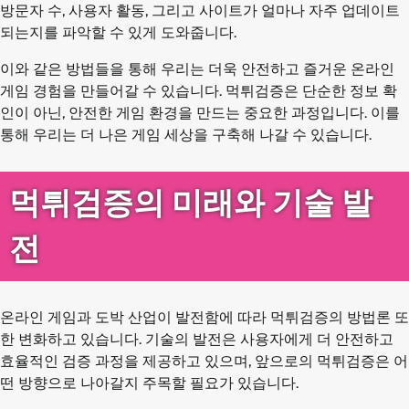
방문자 수, 사용자 활동, 그리고 사이트가 얼마나 자주 업데이트
되는지를 파악할 수 있게 도와줍니다.
이와 같은 방법들을 통해 우리는 더욱 안전하고 즐거운 온라인
게임 경험을 만들어갈 수 있습니다. 먹튀검증은 단순한 정보 확
인이 아닌, 안전한 게임 환경을 만드는 중요한 과정입니다. 이를
통해 우리는 더 나은 게임 세상을 구축해 나갈 수 있습니다.
먹튀검증의 미래와 기술 발
전
온라인 게임과 도박 산업이 발전함에 따라 먹튀검증의 방법론 또
한 변화하고 있습니다. 기술의 발전은 사용자에게 더 안전하고
효율적인 검증 과정을 제공하고 있으며, 앞으로의 먹튀검증은 어
떤 방향으로 나아갈지 주목할 필요가 있습니다.