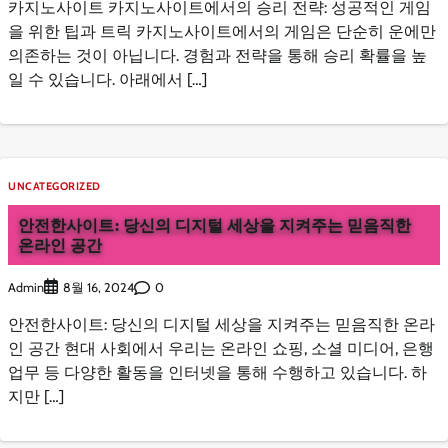
카지노사이트 카지노사이트에서의 승리 전략: 성공적인 게임
을 위한 팁과 트릭 카지노사이트에서의 게임은 단순히 운에만
의존하는 것이 아닙니다. 경험과 전략을 통해 승리 확률을 높
일 수 있습니다. 아래에서 […]
UNCATEGORIZED
안전한사이트: 당신의 디지털 세상을 지켜주는 믿음직한
온라인 공간
Admin
0
8월 16, 2024
안전한사이트: 당신의 디지털 세상을 지켜주는 믿음직한 온라
인 공간 현대 사회에서 우리는 온라인 쇼핑, 소셜 미디어, 은행
업무 등 다양한 활동을 인터넷을 통해 수행하고 있습니다. 하
지만 […]