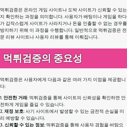
먹튀검증은 온라인 게임 사이트나 도박 사이트가 신뢰할 수 있는
지 확인하는 과정을 의미합니다. 사용자가 배팅이나 게임을 하다
가 갑작스럽게 사이트가 사라지거나 돈을 인출할 수 없는 경우를
방지하기 위해 이 과정을 수행합니다. 일반적으로 먹튀검증은 전
문 리뷰 사이트나 사용자 리뷰를 통해 이뤄집니다.
먹튀검증의 중요성
먹튀검증은 사용자에게 다음과 같은 여러 가지 이점을 제공합니
다:
1.
안전한 거래
: 먹튀검증을 통해 사이트의 신뢰성을 확인하면 안
전하게 게임을 즐길 수 있습니다.
2.
재정 보호
: 사기 사이트에서 발생할 수 있는 금전적 손실을 미
리 예방할 수 있습니다.
3.
신뢰할 수 있는 정보
: 먹튀검증을 통해 사용자 경험을 바탕으