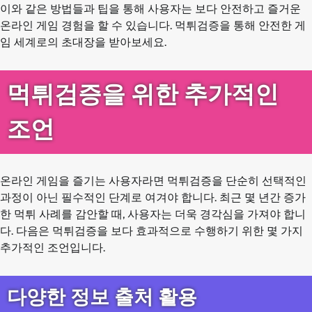
이와 같은 방법들과 팁을 통해 사용자는 보다 안전하고 즐거운
온라인 게임 경험을 할 수 있습니다. 먹튀검증을 통해 안전한 게
임 세계로의 초대장을 받아보세요.
먹튀검증을 위한 추가적인
조언
온라인 게임을 즐기는 사용자라면 먹튀검증을 단순히 선택적인
과정이 아닌 필수적인 단계로 여겨야 합니다. 최근 몇 년간 증가
한 먹튀 사례를 감안할 때, 사용자는 더욱 경각심을 가져야 합니
다. 다음은 먹튀검증을 보다 효과적으로 수행하기 위한 몇 가지
추가적인 조언입니다.
다양한 정보 출처 활용