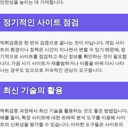
안전성을 높이는 데 기여합니다.
정기적인 사이트 점검
먹튀검증은 한 번의 검증으로 끝나는 것이 아닙니다. 게임 사이
트의 환경이나 정책은 시간이 지나면서 변할 수 있기 때문에, 정
기적으로 사이트를 점검하고 최신 정보를 확인하는 것이 필요합
니다. 가끔 사기 사이트가 재출범하거나 이름을 바꿔 다시 나타
나는 경우도 있으므로 지속적인 관심이 요구됩니다.
최신 기술의 활용
먹튀검증 과정에서 최신 기술을 활용하는 것도 좋은 방법입니다.
예를 들어, 특정 사이트에 대한 트래픽 분석 도구를 이용해 사이
트의 신뢰성을 평가할 수 있습니다. 이러한 도구들은 사이트의