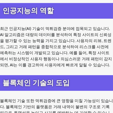
인공지능의 역할
최근 인공지능(AI) 기술이 먹튀검증 분야에 접목되고 있습니다.
AI 알고리즘은 대량의 데이터를 분석하여 특정 사이트의 신뢰성
을 평가할 수 있는 능력을 가지고 있습니다. 사용자의 리뷰, 트렌
드, 그리고 거래 패턴을 종합적으로 분석하여 리스크를 사전에
예측하는 시스템이 개발되고 있습니다. 예를 들어, 특정 사이트
에서 비정상적인 사용자 행동이나 의심스러운 거래 패턴이 감지
되면, AI는 이를 경고하여 사용자에게 빠르게 알릴 수 있습니다.
블록체인 기술의 도입
블록체인 기술 또한 먹튀검증에 큰 영향을 미칠 가능성이 있습니
다. 블록체인 기반의 플랫폼은 거래 내역이 불변의 구조로 기록
되므로, 투명성을 높이고 사기를 예방하는 데 기여할 수 있습니