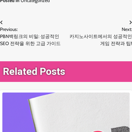
Posted in
Uncategorized
글
Previous:
Next:
PBN백링크의 비밀: 성공적인
카지노사이트에서의 성공적인
탐
SEO 전략을 위한 고급 가이드
게임 전략과 팁!
색
Related Posts