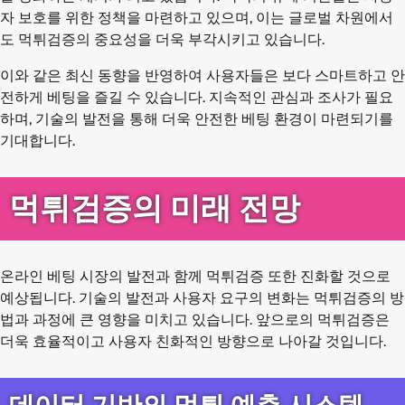
자 보호를 위한 정책을 마련하고 있으며, 이는 글로벌 차원에서
도 먹튀검증의 중요성을 더욱 부각시키고 있습니다.
이와 같은 최신 동향을 반영하여 사용자들은 보다 스마트하고 안
전하게 베팅을 즐길 수 있습니다. 지속적인 관심과 조사가 필요
하며, 기술의 발전을 통해 더욱 안전한 베팅 환경이 마련되기를
기대합니다.
먹튀검증의 미래 전망
온라인 베팅 시장의 발전과 함께 먹튀검증 또한 진화할 것으로
예상됩니다. 기술의 발전과 사용자 요구의 변화는 먹튀검증의 방
법과 과정에 큰 영향을 미치고 있습니다. 앞으로의 먹튀검증은
더욱 효율적이고 사용자 친화적인 방향으로 나아갈 것입니다.