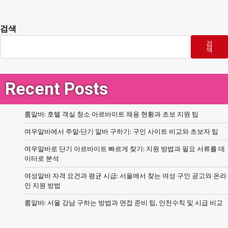
검색
검
색
Recent Posts
룸알바: 호텔 객실 청소 아르바이트 채용 현황과 초보 지원 팁
여우알바에서 주말·단기 알바 구하기: 구인 사이트 비교와 초보자 팁
여우알바로 단기 아르바이트 빠르게 찾기: 지원 방법과 필요 서류를 데
이터로 분석
여성알바 자격 요건과 평균 시급: 서울에서 찾는 여성 구인 공고와 온라
인 지원 방법
룸알바: 서울 강남 구하는 방법과 면접 준비 팁, 안전수칙 및 시급 비교