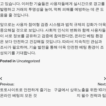
고 있습니다. 이러한 기술들은 사용자들에게 실시간으로 경고를
발령하고 거래의 투명성을 높여, 먹튀 피해를 예방하는 데 큰 도
움을 줄 것입니다.
앞으로는 사용자 참여형 검증 시스템과 법적 규제의 강화가 더욱
중요해질 것으로 보입니다. 사회적 인식의 변화와 함께 사용자들
이 서로 정보를 공유하고 검증에 참여한다면, 온라인 베팅 환경
은 보다 안전하고 건강해질 것입니다. 따라서 지속적인 관심과
조사가 필요하며, 기술 발전을 통해 더욱 안전한 베팅 환경이 조
성되기를 기대합니다.
Posted in
Uncategorized
글
Previous:
Next:
토토사이트로 안전하게 즐기는
구글에서 상위노출을 위한 10가
탐
온라인 베팅의 모든 것
지 필수 전략과 팁