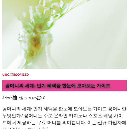
UNCATEGORIZED
꽁머니의 세계: 인기 혜택을 한눈에 모아보는 가이드
Admin
0
7월 6, 2025
꽁머니의 세계: 인기 혜택을 한눈에 모아보는 가이드 꽁머니란
무엇인가? 꽁머니는 주로 온라인 카지노나 스포츠 베팅 사이
트에서 제공하는 무료 머니를 의미합니다. 이는 신규 가입자에