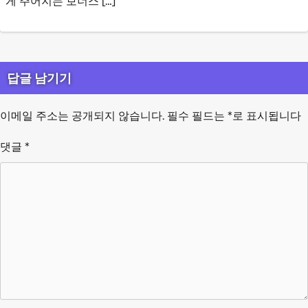
게 주어지는 보너스 […]
답글 남기기
이메일 주소는 공개되지 않습니다.
필수 필드는
*
로 표시됩니다
댓글
*