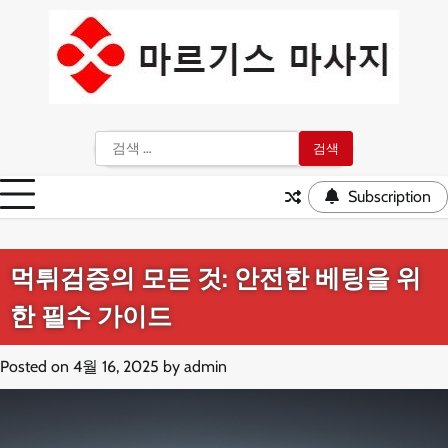
Skip
to
content
검
색:
Subscription
먹튀검증의 모든 것: 안전한 베팅을 위
한 필수 가이드
Posted on
4월 16, 2025
by
admin