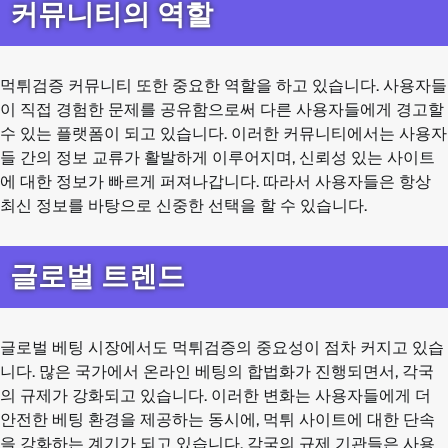
커뮤니티의 역할
먹튀검증 커뮤니티 또한 중요한 역할을 하고 있습니다. 사용자들
이 직접 경험한 문제를 공유함으로써 다른 사용자들에게 경고할
수 있는 플랫폼이 되고 있습니다. 이러한 커뮤니티에서는 사용자
들 간의 정보 교류가 활발하게 이루어지며, 신뢰성 있는 사이트
에 대한 정보가 빠르게 퍼져나갑니다. 따라서 사용자들은 항상
최신 정보를 바탕으로 신중한 선택을 할 수 있습니다.
글로벌 트렌드
글로벌 베팅 시장에서도 먹튀검증의 중요성이 점차 커지고 있습
니다. 많은 국가에서 온라인 베팅의 합법화가 진행되면서, 각국
의 규제가 강화되고 있습니다. 이러한 변화는 사용자들에게 더
안전한 베팅 환경을 제공하는 동시에, 먹튀 사이트에 대한 단속
을 강화하는 계기가 되고 있습니다. 각국의 규제 기관들은 사용