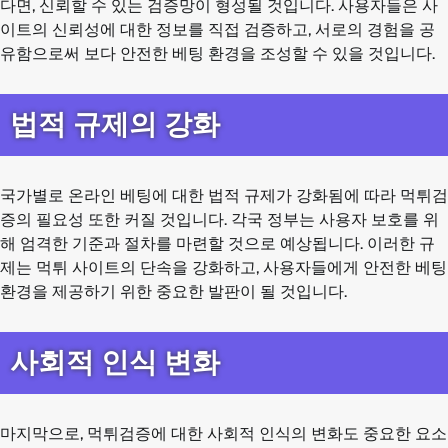
다면, 신뢰할 수 있는 검증망이 형성될 것입니다. 사용자들은 사
이트의 신뢰성에 대한 정보를 직접 검증하고, 서로의 경험을 공
유함으로써 보다 안전한 베팅 환경을 조성할 수 있을 것입니다.
법적 규제의 강화
국가별로 온라인 베팅에 대한 법적 규제가 강화됨에 따라 먹튀검
증의 필요성 또한 커질 것입니다. 각국 정부는 사용자 보호를 위
해 엄격한 기준과 절차를 마련할 것으로 예상됩니다. 이러한 규
제는 먹튀 사이트의 단속을 강화하고, 사용자들에게 안전한 베팅
환경을 제공하기 위한 중요한 발판이 될 것입니다.
사회적 인식 변화
마지막으로, 먹튀검증에 대한 사회적 인식의 변화도 중요한 요소