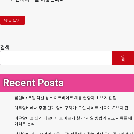
검색
검
색
Recent Posts
룸알바: 호텔 객실 청소 아르바이트 채용 현황과 초보 지원 팁
여우알바에서 주말·단기 알바 구하기: 구인 사이트 비교와 초보자 팁
여우알바로 단기 아르바이트 빠르게 찾기: 지원 방법과 필요 서류를 데
이터로 분석
여성알바 자격 요건과 평균 시급: 서울에서 찾는 여성 구인 공고와 온라