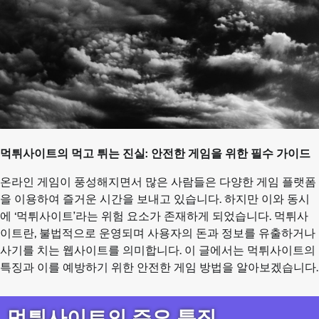
먹튀사이트의 먹고 튀는 진실: 안전한 게임을 위한 필수 가이드
온라인 게임이 풍성해지면서 많은 사람들은 다양한 게임 플랫폼
을 이용하여 즐거운 시간을 보내고 있습니다. 하지만 이와 동시
에 ‘먹튀사이트’라는 위험 요소가 존재하게 되었습니다. 먹튀사
이트란, 불법적으로 운영되며 사용자의 돈과 정보를 유출하거나
사기를 치는 웹사이트를 의미합니다. 이 글에서는 먹튀사이트의
특징과 이를 예방하기 위한 안전한 게임 방법을 알아보겠습니다.
먹튀사이트의 주요 특징