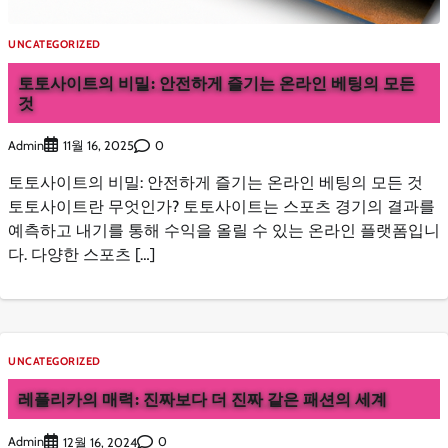
UNCATEGORIZED
토토사이트의 비밀: 안전하게 즐기는 온라인 베팅의 모든
것
Admin
0
11월 16, 2025
토토사이트의 비밀: 안전하게 즐기는 온라인 베팅의 모든 것
토토사이트란 무엇인가? 토토사이트는 스포츠 경기의 결과를
예측하고 내기를 통해 수익을 올릴 수 있는 온라인 플랫폼입니
다. 다양한 스포츠 […]
UNCATEGORIZED
레플리카의 매력: 진짜보다 더 진짜 같은 패션의 세계
Admin
0
12월 16, 2024