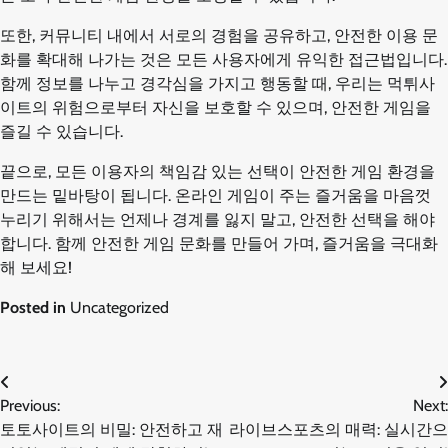
또한, 커뮤니티 내에서 서로의 경험을 공유하고, 안전한 이용 문
화를 확대해 나가는 것은 모든 사용자에게 유익한 접근법입니다.
함께 정보를 나누고 경각심을 가지고 행동할 때, 우리는 먹튀사
이트의 위험으로부터 자신을 보호할 수 있으며, 안전한 게임을
즐길 수 있습니다.
끝으로, 모든 이용자의 책임감 있는 선택이 안전한 게임 환경을
만드는 밑바탕이 됩니다. 온라인 게임이 주는 즐거움을 마음껏
누리기 위해서는 언제나 경계를 잃지 말고, 안전한 선택을 해야
합니다. 함께 안전한 게임 문화를 만들어 가며, 즐거움을 극대화
해 보세요!
Posted in
Uncategorized
글
Previous:
Next:
토토사이트의 비밀: 안전하고 재
라이브스포츠의 매력: 실시간으