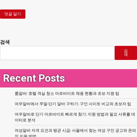
검색
검
색
Recent Posts
룸알바: 호텔 객실 청소 아르바이트 채용 현황과 초보 지원 팁
여우알바에서 주말·단기 알바 구하기: 구인 사이트 비교와 초보자 팁
여우알바로 단기 아르바이트 빠르게 찾기: 지원 방법과 필요 서류를 데
이터로 분석
여성알바 자격 요건과 평균 시급: 서울에서 찾는 여성 구인 공고와 온라
인 지원 방법