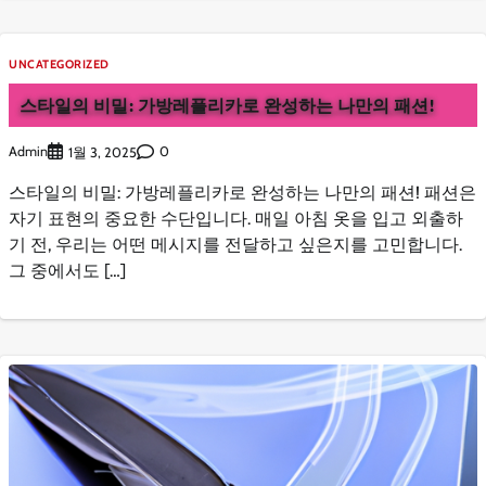
UNCATEGORIZED
스타일의 비밀: 가방레플리카로 완성하는 나만의 패션!
Admin
0
1월 3, 2025
스타일의 비밀: 가방레플리카로 완성하는 나만의 패션! 패션은
자기 표현의 중요한 수단입니다. 매일 아침 옷을 입고 외출하
기 전, 우리는 어떤 메시지를 전달하고 싶은지를 고민합니다.
그 중에서도 […]