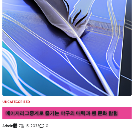
UNCATEGORIZED
메이저리그중계로 즐기는 야구의 매력과 팬 문화 탐험
Admin
0
7월 15, 2025