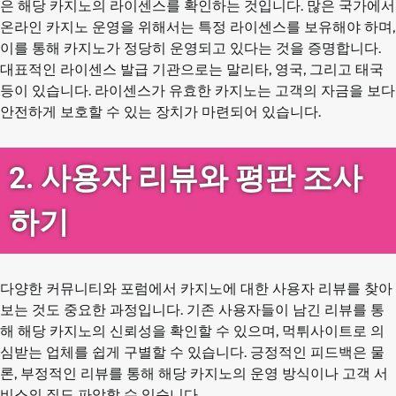
은 해당 카지노의 라이센스를 확인하는 것입니다. 많은 국가에서
온라인 카지노 운영을 위해서는 특정 라이센스를 보유해야 하며,
이를 통해 카지노가 정당히 운영되고 있다는 것을 증명합니다.
대표적인 라이센스 발급 기관으로는 말리타, 영국, 그리고 태국
등이 있습니다. 라이센스가 유효한 카지노는 고객의 자금을 보다
안전하게 보호할 수 있는 장치가 마련되어 있습니다.
2. 사용자 리뷰와 평판 조사
하기
다양한 커뮤니티와 포럼에서 카지노에 대한 사용자 리뷰를 찾아
보는 것도 중요한 과정입니다. 기존 사용자들이 남긴 리뷰를 통
해 해당 카지노의 신뢰성을 확인할 수 있으며, 먹튀사이트로 의
심받는 업체를 쉽게 구별할 수 있습니다. 긍정적인 피드백은 물
론, 부정적인 리뷰를 통해 해당 카지노의 운영 방식이나 고객 서
비스의 질도 파악할 수 있습니다.