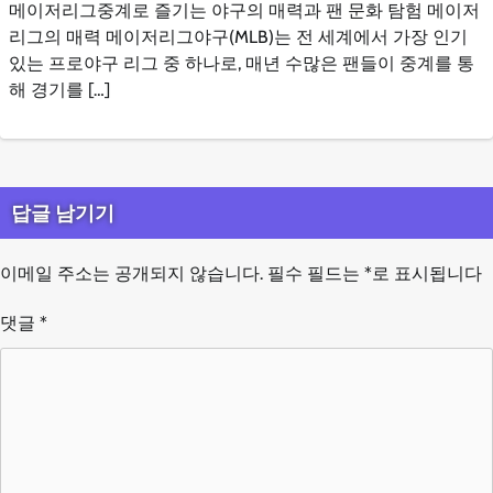
메이저리그중계로 즐기는 야구의 매력과 팬 문화 탐험 메이저
리그의 매력 메이저리그야구(MLB)는 전 세계에서 가장 인기
있는 프로야구 리그 중 하나로, 매년 수많은 팬들이 중계를 통
해 경기를 […]
답글 남기기
이메일 주소는 공개되지 않습니다.
필수 필드는
*
로 표시됩니다
댓글
*