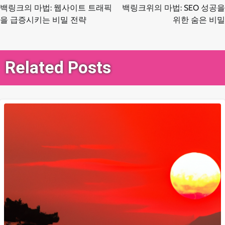
백링크의 마법: 웹사이트 트래픽
백링크위의 마법: SEO 성공을
탐
을 급증시키는 비밀 전략
위한 숨은 비밀
색
Related Posts