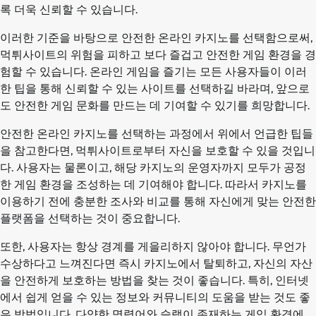
록 더욱 신뢰할 수 있습니다.
이러한 기준을 바탕으로 안전한 온라인 카지노를 선택함으로써,
먹튀사이트의 위험을 피하고 보다 즐겁고 안전한 게임 환경을 경
험할 수 있습니다. 온라인 게임을 즐기는 모든 사용자들이 이러
한 팁을 통해 신뢰할 수 있는 사이트를 선택하길 바라며, 앞으로
도 안전한 게임 문화를 만드는 데 기여할 수 있기를 희망합니다.
안전한 온라인 카지노를 선택하는 과정에서 위에서 언급한 팁들
을 참고한다면, 먹튀사이트로부터 자신을 보호할 수 있을 것입니
다. 사용자는 물론이고, 해당 카지노의 운영자까지 모두가 공정
한 게임 환경을 조성하는 데 기여해야 합니다. 따라서 카지노를
이용하기 전에 충분한 조사와 비교를 통해 자신에게 맞는 안전한
플랫폼을 선택하는 것이 중요합니다.
또한, 사용자는 항상 경계를 게을리하지 않아야 합니다. 무언가
수상하다고 느껴진다면 즉시 카지노에서 탈퇴하고, 자신의 자산
을 안전하게 보호하는 방법을 찾는 것이 좋습니다. 특히, 인터넷
에서 쉽게 얻을 수 있는 정보와 커뮤니티의 도움을 받는 것도 좋
은 방법입니다. 다양한 명령어와 슬랭이 존재하는 게임 환경에