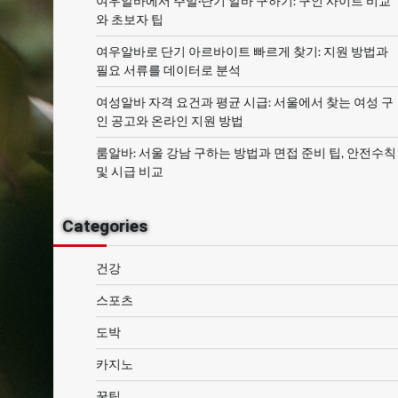
여우알바에서 주말·단기 알바 구하기: 구인 사이트 비교
와 초보자 팁
여우알바로 단기 아르바이트 빠르게 찾기: 지원 방법과
필요 서류를 데이터로 분석
여성알바 자격 요건과 평균 시급: 서울에서 찾는 여성 구
인 공고와 온라인 지원 방법
룸알바: 서울 강남 구하는 방법과 면접 준비 팁, 안전수칙
및 시급 비교
Categories
건강
스포츠
도박
카지노
꿀팁