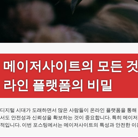
메이저사이트의 모든 것:
라인 플랫폼의 비밀
디지털 시대가 도래하면서 많은 사람들이 온라인 플랫폼을 통해
서도 안전성과 신뢰성을 확보하는 것이 중요합니다. 특히 메이저
적입니다. 이번 포스팅에서는 메이저사이트의 특성과 안전한 이