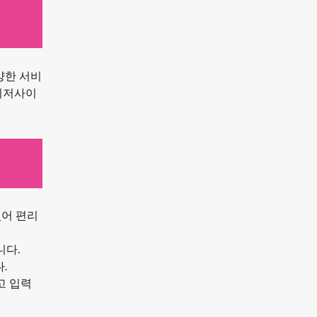
양한 서비
메이저사이
있어 편리
니다.
.
고 입력