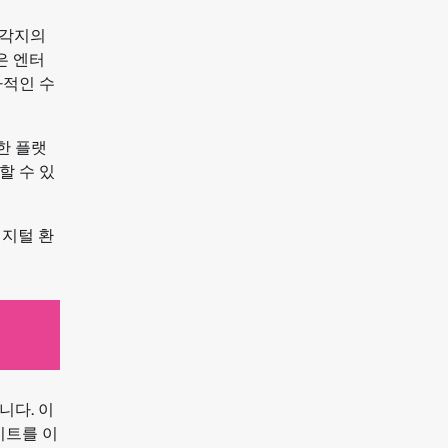
 각지의
은 엔터
가적인 수
한 플랫
할 수 있
디지털 환
니다. 이
이트를 이