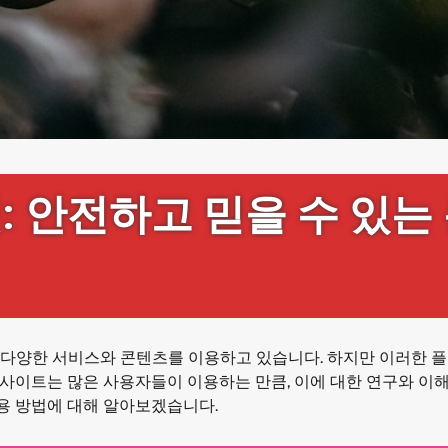
 안전하고 믿을 수 있는
 다양한 서비스와 콘텐츠를 이용하고 있습니다. 하지만 이러한 
사이트는 많은 사용자들이 이용하는 만큼, 이에 대한 연구와 이
용 방법에 대해 알아보겠습니다.