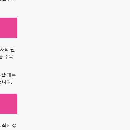
자의 권
을 주목
용할 때는
습니다.
 최신 정