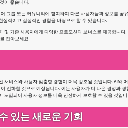
것이 좋습니다.
디어 그룹 또는 커뮤니티에 참여하여 다른 사용자들과 정보를 공
 현실적이고 실질적인 경험을 바탕으로 할 수 있습니다.
용자 및 기존 사용자에게 다양한 프로모션과 보너스를 제공합니다.
를 잡아보세요.
 서비스와 사용자 맞춤형 경험이 더욱 강조될 것입니다. AI와 
이 진화할 것으로 예상됩니다. 이는 사용자가 더 나은 결정과 경
션이 도입되어 사용자 정보를 더욱 안전하게 보호할 수 있을 것입니
수 있는 새로운 기회