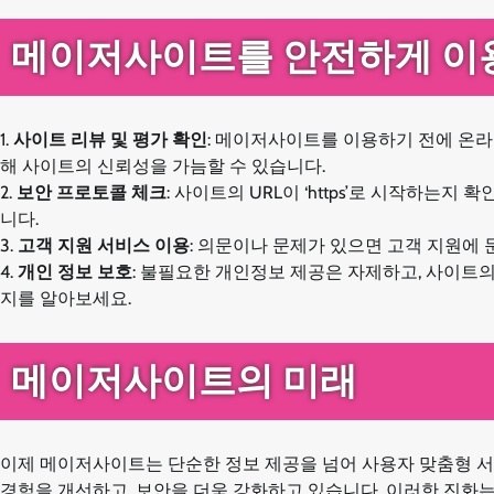
메이저사이트를 안전하게 이
1.
사이트 리뷰 및 평가 확인
: 메이저사이트를 이용하기 전에 온라
해 사이트의 신뢰성을 가늠할 수 있습니다.
2.
보안 프로토콜 체크
: 사이트의 URL이 ‘https’로 시작하
니다.
3.
고객 지원 서비스 이용
: 의문이나 문제가 있으면 고객 지원에
4.
개인 정보 보호
: 불필요한 개인정보 제공은 자제하고, 사이트
지를 알아보세요.
메이저사이트의 미래
이제 메이저사이트는 단순한 정보 제공을 넘어 사용자 맞춤형 서
경험을 개선하고, 보안을 더욱 강화하고 있습니다. 이러한 진화