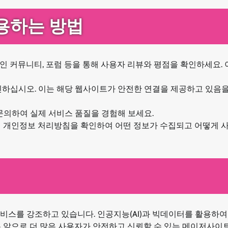
용하는 방법
인 커뮤니티, 포럼 등을 통해 사용자 리뷰와 평점을 확인하세요. 
는지 확인하십시오. 이는 해당 웹사이트가 안전한 연결을 제공하고 있음
 문의하여 실제 서비스 품질을 경험해 보세요.
의 개인정보 처리방침을 확인하여 어떤 정보가 수집되고 어떻게 
비스를 강조하고 있습니다. 인공지능(AI)과 빅데이터를 활용하여
는 앞으로 더 많은 사용자가 안전하고 신뢰할 수 있는 메이저사이