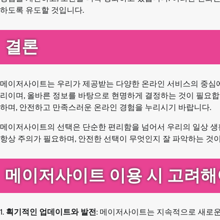
하도록 유도할 것입니다.
결론
메이저사이트는 우리가 제공받는 다양한 온라인 서비스의 중심에 
리이며, 올바른 정보를 바탕으로 현명하게 결정하는 것이 필요
하며, 안전하고 만족스러운 온라인 경험을 누리시기 바랍니다.
메이저사이트의 선택은 단순한 편리함을 넘어서 우리의 일상 생활
항상 주의가 필요하며, 안전한 선택이 무엇인지 잘 파악하는 것
메이저사이트 이용 시 고려해
1.
획기적인 업데이트와 발전
: 메이저사이트는 지속적으로 새로운