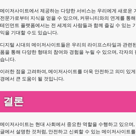
메이저사이트에서 제공하는 다양한 서비스는 우리에게 새로운 가
전문가로부터 지식을 얻을 수 있으며, 커뮤니티와의 연계를 통해 
테인먼트 플랫폼에서는 전 세계의 사람들과 함께 즐길 수 있는 
익을 기대할 수도 있습니다.
디지털 시대의 메이저사이트들은 우리의 라이프스타일과 관련된 
폼을 통해 다양한 형태의 참여와 경험을 누릴 수 있으며, 각자의
습니다.
이러한 점을 고려하여, 메이저사이트를 더욱 안전하고 의미 있게
경에서 큰 도움이 될 것입니다.
결론
메이저사이트는 현대 사회에서 중요한 역할을 수행하고 있으며, 
글에서 설명한 것처럼, 안전하고 신뢰할 수 있는 메이저사이트를