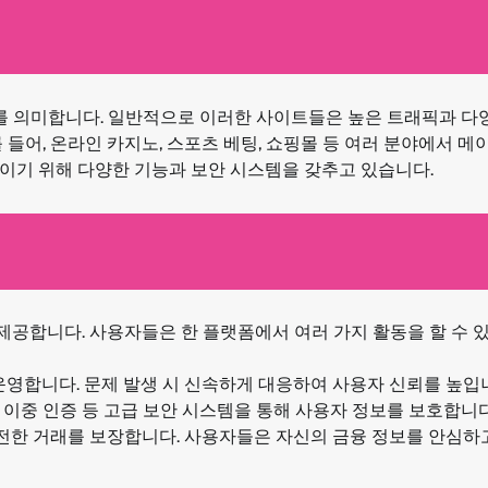
 의미합니다. 일반적으로 이러한 사이트들은 높은 트래픽과 다
 들어, 온라인 카지노, 스포츠 베팅, 쇼핑몰 등 여러 분야에서 
이기 위해 다양한 기능과 보안 시스템을 갖추고 있습니다.
제공합니다. 사용자들은 한 플랫폼에서 여러 가지 활동을 할 수 
 운영합니다. 문제 발생 시 신속하게 대응하여 사용자 신뢰를 높입
화, 이중 인증 등 고급 보안 시스템을 통해 사용자 정보를 보호합니다
안전한 거래를 보장합니다. 사용자들은 자신의 금융 정보를 안심하