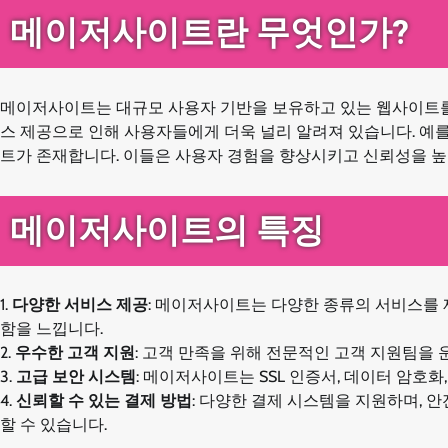
메이저사이트란 무엇인가?
메이저사이트는 대규모 사용자 기반을 보유하고 있는 웹사이트를
스 제공으로 인해 사용자들에게 더욱 널리 알려져 있습니다. 예를
트가 존재합니다. 이들은 사용자 경험을 향상시키고 신뢰성을 높
메이저사이트의 특징
1.
다양한 서비스 제공
: 메이저사이트는 다양한 종류의 서비스를 
함을 느낍니다.
2.
우수한 고객 지원
: 고객 만족을 위해 전문적인 고객 지원팀을
3.
고급 보안 시스템
: 메이저사이트는 SSL 인증서, 데이터 암호
4.
신뢰할 수 있는 결제 방법
: 다양한 결제 시스템을 지원하며, 
할 수 있습니다.