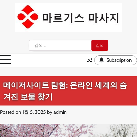
Skip
to
content
검
색:
Subscription
메이저사이트 탐험: 온라인 세계의 숨
겨진 보물 찾기
Posted on
1월 5, 2025
by
admin