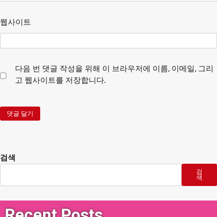
웹사이트
다음 번 댓글 작성을 위해 이 브라우저에 이름, 이메일, 그리
고 웹사이트를 저장합니다.
검색
검
색
Recent Posts