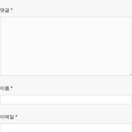
댓글
*
이름
*
이메일
*