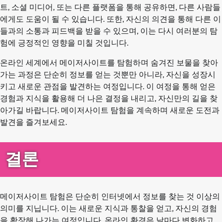
트, 소셜 미디어, 또는 다른 플랫폼을 통해 공유하면, 다른 사람들
에게도 도움이 될 수 있습니다. 또한, 자신의 의견을 통해 다른 이
들과의 소통과 피드백을 받을 수 있으며, 이는 다시 여러분의 탐
험에 긍정적인 영향을 미칠 것입니다.
온라인 세계에서 메이저사이트를 탐험하며 숨겨진 보물을 찾아
가는 과정은 단순히 정보를 얻는 것뿐만 아니라, 자신을 성장시
키고 새로운 관점을 발견하는 여정입니다. 이 여정을 통해 얻은
경험과 지식을 활용해 더 나은 결정을 내리고, 자신만의 길을 찾
아가길 바랍니다. 메이저사이트 탐험을 계속하며 새로운 도전과
발견을 즐겨보세요.
결론
메이저사이트 탐험은 단순히 인터넷에서 정보를 찾는 것 이상의
의미를 지닙니다. 이는 새로운 지식과 통찰을 얻고, 자신의 경험
을 확장해 나가는 여정입니다. 온라인 환경은 날마다 변화하고,