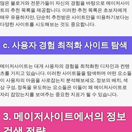
많은 블로거와 전문가들이 자신의 경험을 바탕으로 메이저사이
트의 추천 목록을 제공합니다. 이러한 추천 목록은 초보자에게
매우 유용하지만, 단순히 추천받은 사이트만을 이용하기보다는
다양한 사이트를 시도해보는 것도 중요합니다.
c. 사용자 경험 최적화 사이트 탐색
메이저사이트는 대개 사용자의 경험을 최적화한 디자인과 컨텐
츠를 가지고 있습니다. 이러한 사이트들을 탐색하며 어떤 요소들
이 사용자의 마음을 사로잡는지 분석해보세요. 정보의 배치, 색
상 구성, 정독을 유도하는 요소들은 이들이 왜 메이저사이트로
자리 잡았는지를 보여주는 중요한 지표가 될 수 있습니다.
3. 메이저사이트에서의 정보
검색 전략