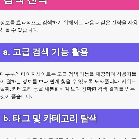
정보를 효과적으로 검색하기 위해서는 다음과 같은 전략을 사용
해볼 수 있습니다.
a. 고급 검색 기능 활용
대부분의 메이저사이트는 고급 검색 기능을 제공하여 사용자들
이 원하는 정보를 보다 쉽게 찾을 수 있도록 도와줍니다. 키워드,
날짜, 카테고리 등을 세분화하여 보다 정확한 검색 결과를 얻는
것이 좋습니다.
b. 태그 및 카테고리 탐색