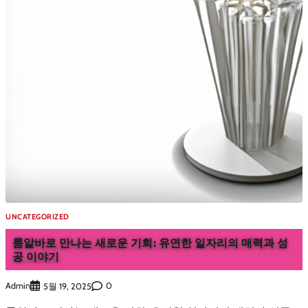
UNCATEGORIZED
룸알바로 만나는 새로운 기회: 유연한 일자리의 매력과 성
공 이야기
Admin
0
5월 19, 2025