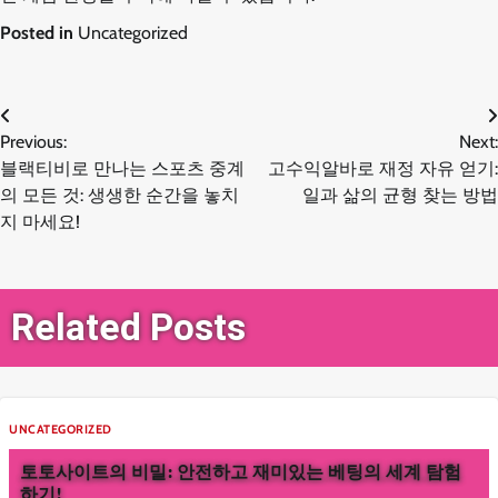
Posted in
Uncategorized
글
Previous:
Next:
블랙티비로 만나는 스포츠 중계
고수익알바로 재정 자유 얻기:
탐
의 모든 것: 생생한 순간을 놓치
일과 삶의 균형 찾는 방법
지 마세요!
색
Related Posts
UNCATEGORIZED
토토사이트의 비밀: 안전하고 재미있는 베팅의 세계 탐험
하기!