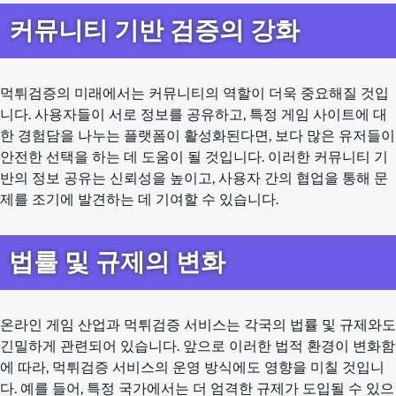
커뮤니티 기반 검증의 강화
먹튀검증의 미래에서는 커뮤니티의 역할이 더욱 중요해질 것입
니다. 사용자들이 서로 정보를 공유하고, 특정 게임 사이트에 대
한 경험담을 나누는 플랫폼이 활성화된다면, 보다 많은 유저들이
안전한 선택을 하는 데 도움이 될 것입니다. 이러한 커뮤니티 기
반의 정보 공유는 신뢰성을 높이고, 사용자 간의 협업을 통해 문
제를 조기에 발견하는 데 기여할 수 있습니다.
법률 및 규제의 변화
온라인 게임 산업과 먹튀검증 서비스는 각국의 법률 및 규제와도
긴밀하게 관련되어 있습니다. 앞으로 이러한 법적 환경이 변화함
에 따라, 먹튀검증 서비스의 운영 방식에도 영향을 미칠 것입니
다. 예를 들어, 특정 국가에서는 더 엄격한 규제가 도입될 수 있으