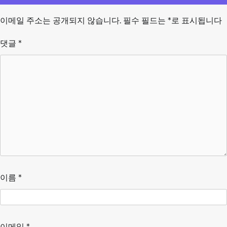
이메일 주소는 공개되지 않습니다.
필수 필드는
*
로 표시됩니다
댓글
*
이름
*
이메일
*