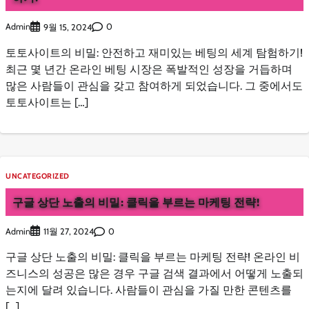
Admin
0
9월 15, 2024
토토사이트의 비밀: 안전하고 재미있는 베팅의 세계 탐험하기!
최근 몇 년간 온라인 베팅 시장은 폭발적인 성장을 거듭하며
많은 사람들이 관심을 갖고 참여하게 되었습니다. 그 중에서도
토토사이트는 […]
UNCATEGORIZED
구글 상단 노출의 비밀: 클릭을 부르는 마케팅 전략!
Admin
0
11월 27, 2024
구글 상단 노출의 비밀: 클릭을 부르는 마케팅 전략! 온라인 비
즈니스의 성공은 많은 경우 구글 검색 결과에서 어떻게 노출되
는지에 달려 있습니다. 사람들이 관심을 가질 만한 콘텐츠를
[…]