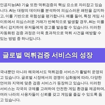
인공지능(AI) 기술 또한 먹튀검증의 핵심 요소로 자리잡고 있습
니다. AI는 대량의 데이터를 분석하여 의심스러운 패턴을 감지하
고, 이를 기반으로 위험성을 평가합니다. 예를 들어, 특정 게임 사
이트에서 의심스러운 거래가 반복적으로 발생할 경우, AI는 이를
즉시 감지하여 유저들에게 경고를 발송할 수 있습니다. 이러한
자동화된 검증 과정은 더욱 효과적으로 먹튀 사건을 예방할 수
있는 방법 중 하나입니다.
글로벌 먹튀검증 서비스의 성장
국내뿐만 아니라 해외에서도 먹튀검증 서비스가 활발히 운영되
고 있습니다. 글로벌 시장에서의 경쟁이 심화됨에 따라, 다양한
언어와 지역에 맞춘 검증 서비스가 등장하고 있습니다. 이러한
서비스는 각국의 규제를 고려하여 안전한 게임 환경을 제공하며,
여러 나라의 사용자들이 신뢰를 갖고 게임을 즐길 수 있도록 돕
고 있습니다.