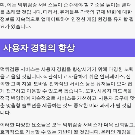
며, 이는 먹튀검증 서비스들이 준수해야 할 기준을 높이는 결과
를 초래할 것입니다. 따라서, 유저들은 각국의 규제 변화에 대한
정보를 지속적으로 업데이트하여 안전한 게임 환경을 유지할 필
요가 있습니다.
사용자 경험의 향상
먹튀검증 서비스는 사용자 경험을 향상시키기 위해 다양한 노력
을 기울일 것입니다. 직관적이고 사용하기 쉬운 인터페이스, 신
속한 고객 지원, 모바일 친화적인 서비스 등은 유저들이 보다 쉽
게 접근하고 이용할 수 있도록 돕습니다. 또한, 사용자 피드백을
적극 반영하여 지속적으로 서비스를 개선하고, 사용자 요구에 맞
춘 맞춤형 솔루션을 제공하는 것도 중요한 미래 과제가 될 것입
니다.
이러한 다양한 요소들은 모두 먹튀검증 서비스가 더욱 신뢰받고,
효과적으로 기능할 수 있는 기반이 될 것입니다. 온라인 게임을