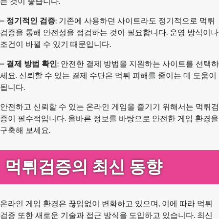
는 것이 좋습니다.
–
정기적인 검증
: 기존에 사용하던 사이트라도 정기적으로 먹튀
검증을 통해 안전성을 점검하는 것이 필요합니다. 운영 방식이나
조건이 바뀔 수 있기 때문입니다.
–
결제 방법 확인
: 안전한 결제 방법을 지원하는 사이트를 선택하
세요. 신뢰할 수 있는 결제 수단은 먹튀 피해를 줄이는 데 도움이
됩니다.
안전하고 신뢰할 수 있는 온라인 게임을 즐기기 위해서는 먹튀검
증이 필수적입니다. 올바른 정보를 바탕으로 안전한 게임 환경을
구축해 보세요.
먹튀검증의 최신 동향
온라인 게임 환경은 끊임없이 변화하고 있으며, 이에 따라 먹튀
검증 또한 새로운 기술과 접근 방식을 도입하고 있습니다. 최신