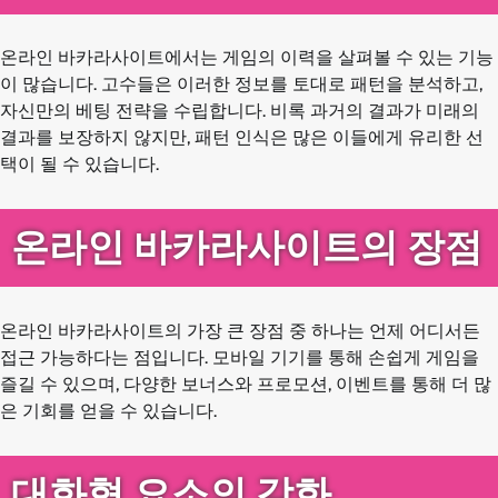
온라인 바카라사이트에서는 게임의 이력을 살펴볼 수 있는 기능
이 많습니다. 고수들은 이러한 정보를 토대로 패턴을 분석하고,
자신만의 베팅 전략을 수립합니다. 비록 과거의 결과가 미래의
결과를 보장하지 않지만, 패턴 인식은 많은 이들에게 유리한 선
택이 될 수 있습니다.
온라인 바카라사이트의 장점
온라인 바카라사이트의 가장 큰 장점 중 하나는 언제 어디서든
접근 가능하다는 점입니다. 모바일 기기를 통해 손쉽게 게임을
즐길 수 있으며, 다양한 보너스와 프로모션, 이벤트를 통해 더 많
은 기회를 얻을 수 있습니다.
대화형 요소의 강화