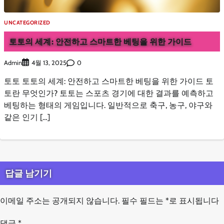
UNCATEGORIZED
토토의 세계: 안전하고 스마트한 베팅을 위한 가이드
Admin
0
4월 13, 2025
토토 토토의 세계: 안전하고 스마트한 베팅을 위한 가이드 토
토란 무엇인가? 토토는 스포츠 경기에 대한 결과를 예측하고
베팅하는 형태의 게임입니다. 일반적으로 축구, 농구, 야구와
같은 인기 […]
답글 남기기
이메일 주소는 공개되지 않습니다.
필수 필드는
*
로 표시됩니다
댓글
*