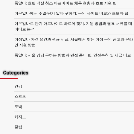
룸알바: 호텔 객실 청소 아르바이트 채용 현황과 초보 지원 팁
여우알바에서 주말·단기 알바 구하기: 구인 사이트 비교와 초보자 팁
여우알바로 단기 아르바이트 빠르게 찾기: 지원 방법과 필요 서류를 데
이터로 분석
여성알바 자격 요건과 평균 시급: 서울에서 찾는 여성 구인 공고와 온라
인 지원 방법
룸알바: 서울 강남 구하는 방법과 면접 준비 팁, 안전수칙 및 시급 비교
Categories
건강
스포츠
도박
카지노
꿀팁