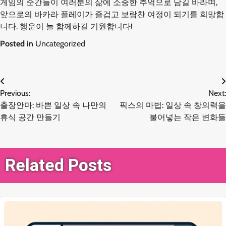
게임의 순간들이 여러분의 삶에 소중한 추억으로 남길 바라며,
앞으로의 바카라 플레이가 즐겁고 보람찬 여정이 되기를 희망합
니다. 행운이 늘 함께하길 기원합니다!
Posted in
Uncategorized
글
Previous:
Next:
출장안마: 바쁜 일상 속 나만의
픽스의 마법: 일상 속 창의력을
탐
휴식 공간 만들기
불어넣는 작은 변화들
색
Related Posts