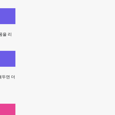
몸을 리
해두면 더