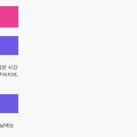
짧은 시간
루어지며,
 낮에는