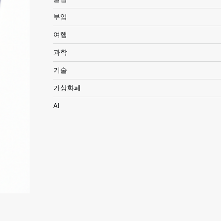
부업
여행
과학
기술
가상화폐
AI