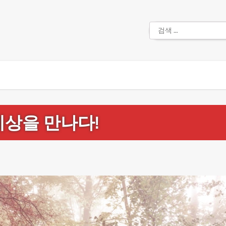
검
색:
세상을 만나다!