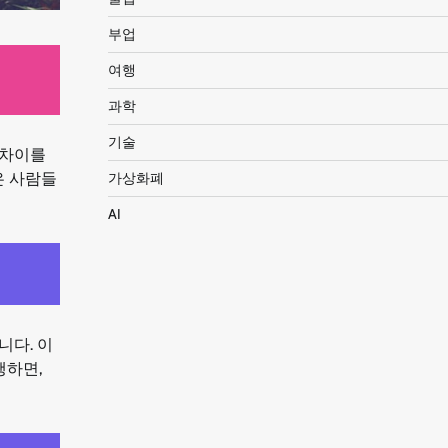
부업
여행
과학
기술
 차이를
가상화폐
은 사람들
AI
니다. 이
행하면,