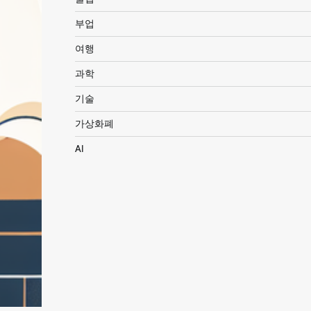
부업
여행
과학
기술
가상화폐
AI