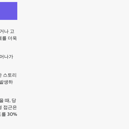
거나 고
계를 더욱
들어나가
한 스토리
 발생하
 때, 당
형 접근은
를 30%