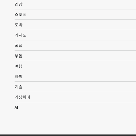
건강
스포츠
도박
카지노
꿀팁
부업
여행
과학
기술
가상화폐
AI