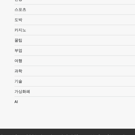
스포츠
도박
카지노
꿀팁
부업
여행
과학
기술
가상화폐
AI