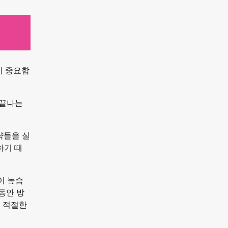
이 중요합
 끝나는
략들을 실
하기 때
이 높습
동안 방
에 적절한