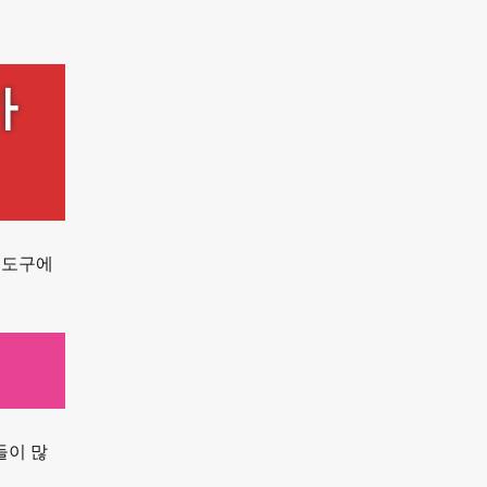
가
 도구에
들이 많