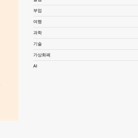
부업
여행
과학
기술
가상화폐
AI