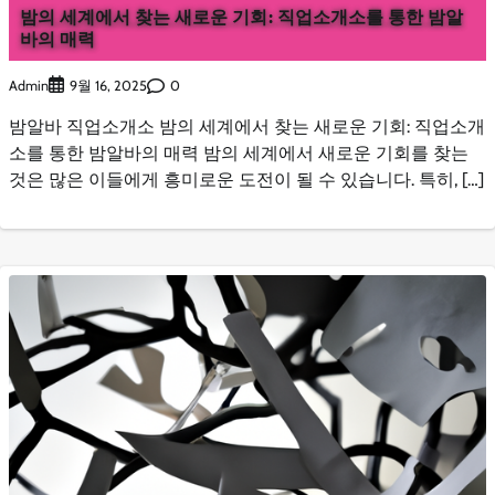
밤의 세계에서 찾는 새로운 기회: 직업소개소를 통한 밤알
바의 매력
Admin
0
9월 16, 2025
밤알바 직업소개소 밤의 세계에서 찾는 새로운 기회: 직업소개
소를 통한 밤알바의 매력 밤의 세계에서 새로운 기회를 찾는
것은 많은 이들에게 흥미로운 도전이 될 수 있습니다. 특히, […]