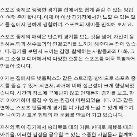
스포츠 중계로 생생한 경기를 집에서도 쉽게 즐길 수 있는 방법
이 여럿 존재합니다. 이제 더 이상 경기장에서만 느낄 수 있는 열
기를 집에서 편하게 경험하며, 스포츠의 재미를 만끽해 보세요.
스포츠 중계의 매력은 단순히 경기를 보는 것을 넘어, 자신이 응
원하는 팀과 선수들과의 연결고리를 느끼게 해준다는 점에 있습
니다. 경기를 보면서 느끼는 감정, 함께하는 사람들과의 대화, 그
리고 소셜 미디어에서의 다양한 소통은 스포츠를 더욱 특별하게
만들어 줍니다.
이제는 집에서도 넷플릭스와 같은 스트리밍 방식으로 스포츠 중
계를 즐길 수 있게 되면서, 과거에 비해 접근성이 크게 향상되었
습니다. 시간과 장소에 구애받지 않고 언제든지 경기를 보고, 함
께 이야기하며 즐길 수 있는 환경이 마련되었습니다. 이와 같은
변화는 스포츠 팬들에게 경기를 더 가깝게 느낄 수 있게 해주며,
더 나아가 새로운 형태의 팬 문화를 만들어 가고 있습니다.
자신의 팀이 경기에서 승리했을 때의 기쁨, 반대로 패했을 때의
아쉬움, 이러한 감정을 공유할 수 있는 소중한 사람들과 함께하