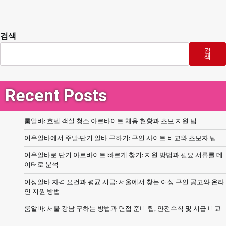
검색
검
색
Recent Posts
룸알바: 호텔 객실 청소 아르바이트 채용 현황과 초보 지원 팁
여우알바에서 주말·단기 알바 구하기: 구인 사이트 비교와 초보자 팁
여우알바로 단기 아르바이트 빠르게 찾기: 지원 방법과 필요 서류를 데
이터로 분석
여성알바 자격 요건과 평균 시급: 서울에서 찾는 여성 구인 공고와 온라
인 지원 방법
룸알바: 서울 강남 구하는 방법과 면접 준비 팁, 안전수칙 및 시급 비교