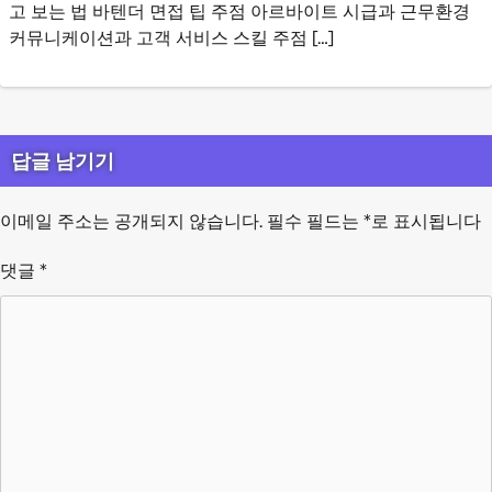
고 보는 법 바텐더 면접 팁 주점 아르바이트 시급과 근무환경
커뮤니케이션과 고객 서비스 스킬 주점 […]
답글 남기기
이메일 주소는 공개되지 않습니다.
필수 필드는
*
로 표시됩니다
댓글
*