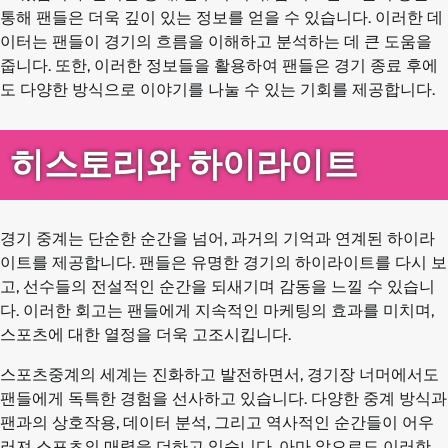
통해 팬들은 더욱 깊이 있는 정보를 얻을 수 있습니다. 이러한 데
이터는 팬들이 경기의 흐름을 이해하고 분석하는 데 큰 도움을
줍니다. 또한, 이러한 정보들을 활용하여 팬들은 경기 종료 후에
도 다양한 방식으로 이야기를 나눌 수 있는 기회를 제공합니다.
히스토리와 하이라이트
경기 중계는 단순한 순간을 넘어, 과거의 기억과 연계된 하이라
이트를 제공합니다. 팬들은 유명한 경기의 하이라이트를 다시 보
고, 선수들의 전설적인 순간을 되새기며 감동을 느낄 수 있습니
다. 이러한 회고는 팬들에게 지속적인 마케팅의 효과를 미치며,
스포츠에 대한 열정을 더욱 고조시킵니다.
스포츠중계의 세계는 진화하고 발전하면서, 경기장 너머에서도
팬들에게 독특한 경험을 선사하고 있습니다. 다양한 중계 방식과
팬과의 상호작용, 데이터 분석, 그리고 역사적인 순간들이 어우
러져 스포츠의 매력을 더하고 있습니다. 아마 앞으로도 이러한