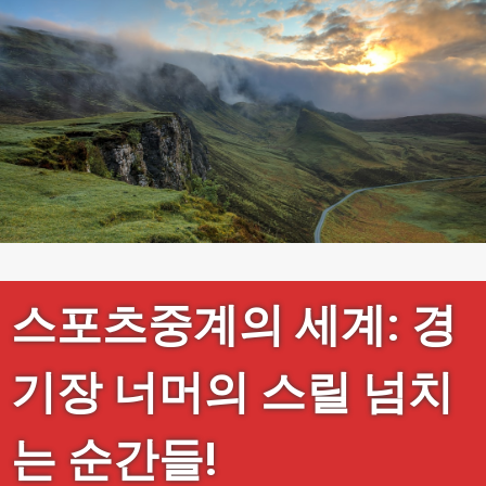
스포츠중계의 세계: 경
기장 너머의 스릴 넘치
는 순간들!