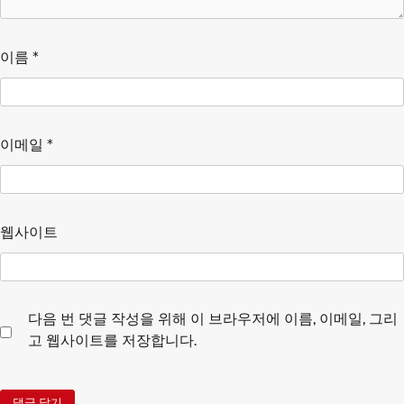
이름
*
이메일
*
웹사이트
다음 번 댓글 작성을 위해 이 브라우저에 이름, 이메일, 그리
고 웹사이트를 저장합니다.