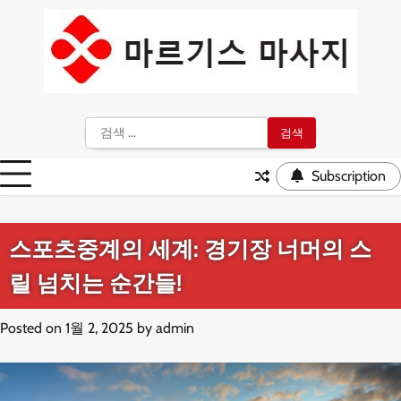
Skip
to
content
검
색:
Subscription
스포츠중계의 세계: 경기장 너머의 스
릴 넘치는 순간들!
Posted on
1월 2, 2025
by
admin