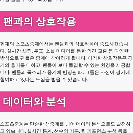
팬과의 상호작용
현대의 스포츠중계에서는 팬들과의 상호작용이 중요해졌습니
다. 실시간 채팅, 투표, 소셜 미디어를 통한 의견 교환 등 다양한
방식으로 팬들은 중계에 참여하게 됩니다. 이러한 상호작용은 경
기의 흥미를 더하고, 팬들이 보다 몰입할 수 있는 환경을 제공합
니다. 팬들의 목소리가 중계에 반영될 때, 그들은 자신이 경기에
참여하고 있다는 느낌을 받을 수 있습니다.
데이터와 분석
스포츠중계는 단순한 생중계를 넘어 데이터 분석으로도 발전하
고 있습니다. 실시간 통계, 선수의 기록, 팀 퍼포먼스 분석 등을