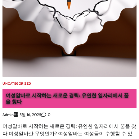
UNCATEGORIZED
여성알바로 시작하는 새로운 경력: 유연한 일자리에서 꿈
을 찾다
Admin
0
5월 16, 2025
여성알바로 시작하는 새로운 경력: 유연한 일자리에서 꿈을 찾
다 여성알바란 무엇인가? 여성알바는 여성들이 수행할 수 있