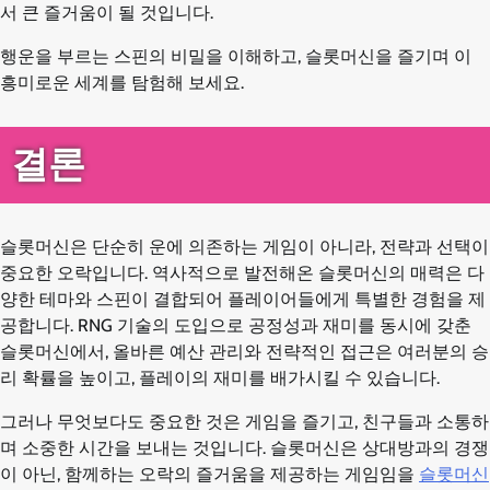
서 큰 즐거움이 될 것입니다.
행운을 부르는 스핀의 비밀을 이해하고, 슬롯머신을 즐기며 이
흥미로운 세계를 탐험해 보세요.
결론
슬롯머신은 단순히 운에 의존하는 게임이 아니라, 전략과 선택이
중요한 오락입니다. 역사적으로 발전해온 슬롯머신의 매력은 다
양한 테마와 스핀이 결합되어 플레이어들에게 특별한 경험을 제
공합니다. RNG 기술의 도입으로 공정성과 재미를 동시에 갖춘
슬롯머신에서, 올바른 예산 관리와 전략적인 접근은 여러분의 승
리 확률을 높이고, 플레이의 재미를 배가시킬 수 있습니다.
그러나 무엇보다도 중요한 것은 게임을 즐기고, 친구들과 소통하
며 소중한 시간을 보내는 것입니다. 슬롯머신은 상대방과의 경쟁
이 아닌, 함께하는 오락의 즐거움을 제공하는 게임임을
슬롯머신