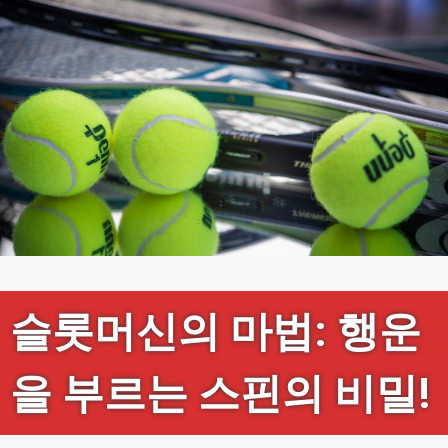
슬롯머신의 마법: 행운
을 부르는 스핀의 비밀!