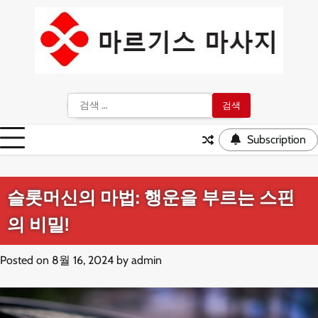
Skip
to
content
검
색:
Subscription
슬롯머신의 마법: 행운을 부르는 스핀
의 비밀!
Posted on
8월 16, 2024
by
admin