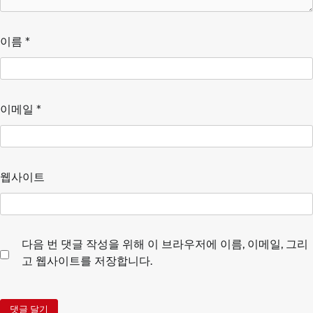
이름
*
이메일
*
웹사이트
다음 번 댓글 작성을 위해 이 브라우저에 이름, 이메일, 그리
고 웹사이트를 저장합니다.