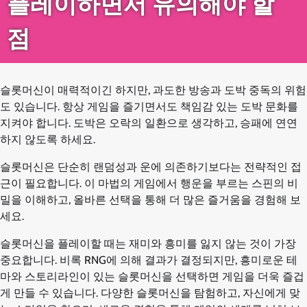
플레이하면서 유의해야 할
점
슬롯머신이 매력적이긴 하지만, 과도한 방송과 도박 중독의 위험
도 있습니다. 항상 게임을 즐기면서도 책임감 있는 도박 문화를
지켜야 합니다. 도박은 오락의 일환으로 생각하고, 승패에 연연
하지 않도록 하세요.
슬롯머신은 단순히 랜덤성과 운에 의존하기보다는 전략적인 접
근이 필요합니다. 이 마법의 게임에서 행운을 부르는 스핀의 비
밀을 이해하고, 올바른 선택을 통해 더 많은 즐거움을 경험해 보
세요.
슬롯머신을 플레이할 때는 재미와 흥미를 잃지 않는 것이 가장
중요합니다. 비록 RNG에 의해 결과가 결정되지만, 흥미로운 테
마와 스토리라인이 있는 슬롯머신을 선택하면 게임을 더욱 즐겁
게 만들 수 있습니다. 다양한 슬롯머신을 탐험하고, 자신에게 맞