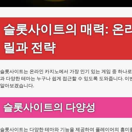
슬롯사이트의 매력: 온
릴과 전략
슬롯사이트는 온라인 카지노에서 가장 인기 있는 게임 중 하나로
과 다양한 테마는 누구나 쉽게 접근할 수 있도록 도와줍니다. 이
알아보겠습니다.
슬롯사이트의 다양성
슬롯사이트는 다양한 테마와 기능을 제공하여 플레이어의 흥미를 