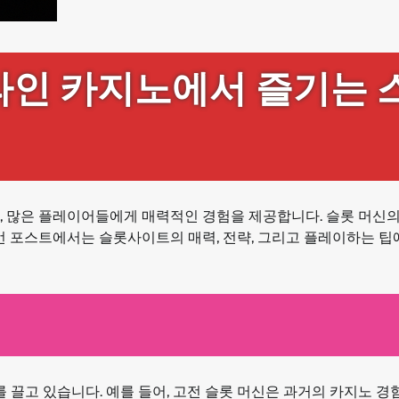
라인 카지노에서 즐기는 
, 많은 플레이어들에게 매력적인 경험을 제공합니다. 슬롯 머신
번 포스트에서는 슬롯사이트의 매력, 전략, 그리고 플레이하는 팁
끌고 있습니다. 예를 들어, 고전 슬롯 머신은 과거의 카지노 경