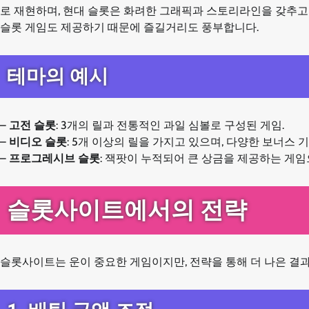
로 재현하며, 현대 슬롯은 화려한 그래픽과 스토리라인을 갖추고
슬롯 게임도 제공하기 때문에 즐길거리도 풍부합니다.
테마의 예시
–
고전 슬롯
: 3개의 릴과 전통적인 과일 심볼로 구성된 게임.
–
비디오 슬롯
: 5개 이상의 릴을 가지고 있으며, 다양한 보너스
–
프로그레시브 슬롯
: 잭팟이 누적되어 큰 상금을 제공하는 게
슬롯사이트에서의 전략
슬롯사이트는 운이 중요한 게임이지만, 전략을 통해 더 나은 결과