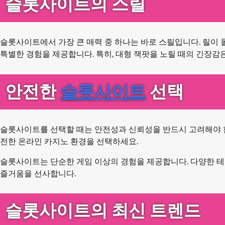
슬롯사이트의 스릴
슬롯사이트에서 가장 큰 매력 중 하나는 바로 스릴입니다. 릴이
특별한 경험을 제공합니다. 특히, 대형 잭팟을 노릴 때의 긴장감
안전한
슬롯사이트
선택
슬롯사이트를 선택할 때는 안전성과 신뢰성을 반드시 고려해야 합
전한 온라인 카지노 환경을 선택하세요.
슬롯사이트는 단순한 게임 이상의 경험을 제공합니다. 다양한 테
즐거움을 선사합니다.
슬롯사이트의 최신 트렌드