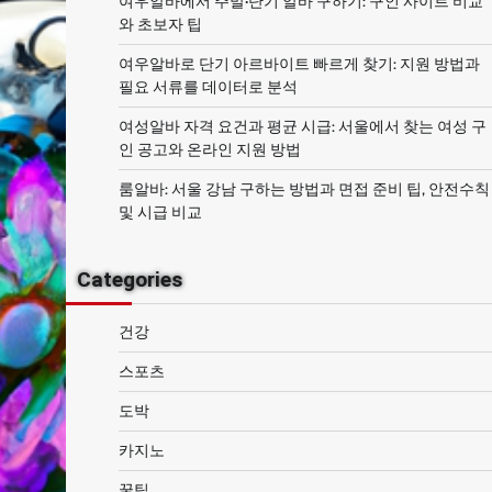
여우알바에서 주말·단기 알바 구하기: 구인 사이트 비교
와 초보자 팁
여우알바로 단기 아르바이트 빠르게 찾기: 지원 방법과
필요 서류를 데이터로 분석
여성알바 자격 요건과 평균 시급: 서울에서 찾는 여성 구
인 공고와 온라인 지원 방법
룸알바: 서울 강남 구하는 방법과 면접 준비 팁, 안전수칙
및 시급 비교
Categories
건강
스포츠
도박
카지노
꿀팁