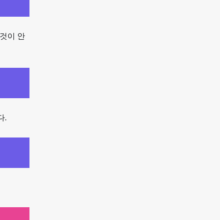
것이 안
다.