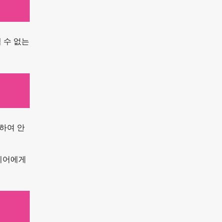
 수 없는
하여 안
레이어에게