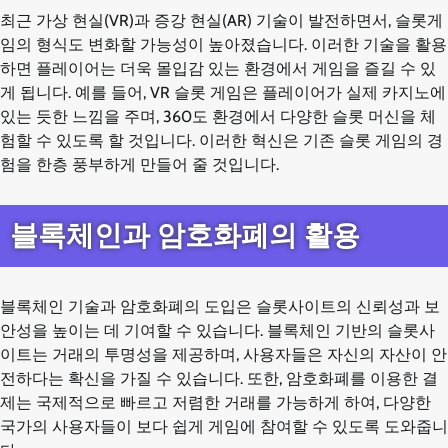
최근 가상 현실(VR)과 증강 현실(AR) 기술이 발전하면서, 슬롯게
임의 형식도 변화할 가능성이 높아졌습니다. 이러한 기술을 활용
하면 플레이어는 더욱 몰입감 있는 환경에서 게임을 즐길 수 있
게 됩니다. 예를 들어, VR 슬롯 게임은 플레이어가 실제 카지노에
있는 듯한 느낌을 주며, 360도 환경에서 다양한 슬롯 머신을 체
험할 수 있도록 할 것입니다. 이러한 혁신은 기존 슬롯 게임의 경
험을 한층 풍부하게 만들어 줄 것입니다.
블록체인과 암호화폐의 활용
블록체인 기술과 암호화폐의 도입은 슬롯사이트의 신뢰성과 보
안성을 높이는 데 기여할 수 있습니다. 블록체인 기반의 슬롯사
이트는 거래의 투명성을 제공하며, 사용자들은 자신의 자산이 안
전하다는 확신을 가질 수 있습니다. 또한, 암호화폐를 이용한 결
제는 국제적으로 빠르고 저렴한 거래를 가능하게 하여, 다양한
국가의 사용자들이 보다 쉽게 게임에 참여할 수 있도록 도와줍니