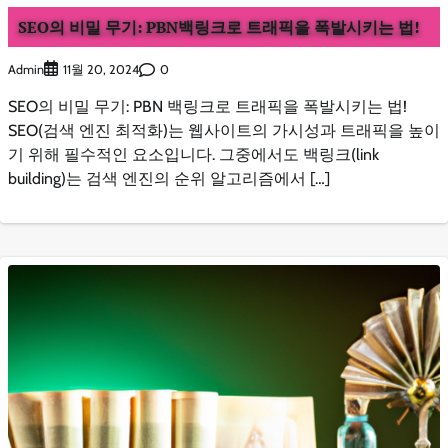
SEO의 비밀 무기: PBN백링크로 트래픽을 폭발시키는 법!
Admin
0
11월 20, 2024
SEO의 비밀 무기: PBN 백링크로 트래픽을 폭발시키는 법!
SEO(검색 엔진 최적화)는 웹사이트의 가시성과 트래픽을 높이
기 위해 필수적인 요소입니다. 그중에서도 백링크(link
building)는 검색 엔진의 순위 알고리즘에서 […]