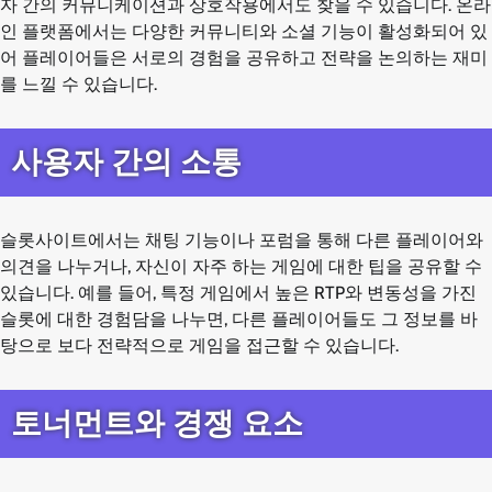
자 간의 커뮤니케이션과 상호작용에서도 찾을 수 있습니다. 온라
인 플랫폼에서는 다양한 커뮤니티와 소셜 기능이 활성화되어 있
어 플레이어들은 서로의 경험을 공유하고 전략을 논의하는 재미
를 느낄 수 있습니다.
사용자 간의 소통
슬롯사이트에서는 채팅 기능이나 포럼을 통해 다른 플레이어와
의견을 나누거나, 자신이 자주 하는 게임에 대한 팁을 공유할 수
있습니다. 예를 들어, 특정 게임에서 높은 RTP와 변동성을 가진
슬롯에 대한 경험담을 나누면, 다른 플레이어들도 그 정보를 바
탕으로 보다 전략적으로 게임을 접근할 수 있습니다.
토너먼트와 경쟁 요소