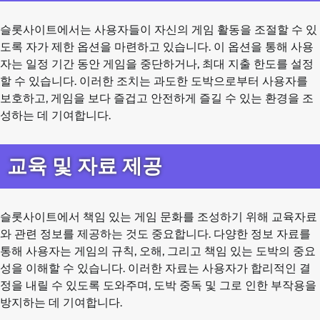
슬롯사이트에서는 사용자들이 자신의 게임 활동을 조절할 수 있
도록 자가 제한 옵션을 마련하고 있습니다. 이 옵션을 통해 사용
자는 일정 기간 동안 게임을 중단하거나, 최대 지출 한도를 설정
할 수 있습니다. 이러한 조치는 과도한 도박으로부터 사용자를
보호하고, 게임을 보다 즐겁고 안전하게 즐길 수 있는 환경을 조
성하는 데 기여합니다.
교육 및 자료 제공
슬롯사이트에서 책임 있는 게임 문화를 조성하기 위해 교육자료
와 관련 정보를 제공하는 것도 중요합니다. 다양한 정보 자료를
통해 사용자는 게임의 규칙, 오해, 그리고 책임 있는 도박의 중요
성을 이해할 수 있습니다. 이러한 자료는 사용자가 합리적인 결
정을 내릴 수 있도록 도와주며, 도박 중독 및 그로 인한 부작용을
방지하는 데 기여합니다.