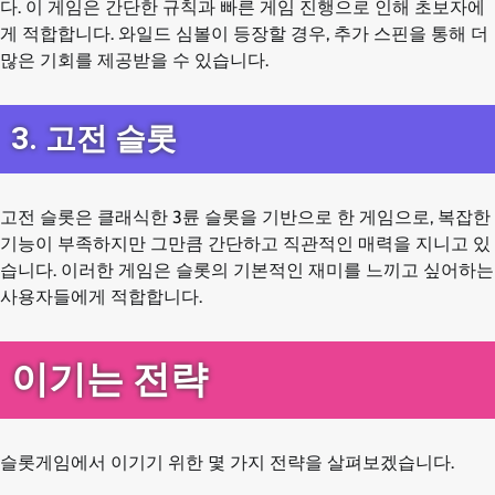
다. 이 게임은 간단한 규칙과 빠른 게임 진행으로 인해 초보자에
게 적합합니다. 와일드 심볼이 등장할 경우, 추가 스핀을 통해 더
많은 기회를 제공받을 수 있습니다.
3. 고전 슬롯
고전 슬롯은 클래식한 3륜 슬롯을 기반으로 한 게임으로, 복잡한
기능이 부족하지만 그만큼 간단하고 직관적인 매력을 지니고 있
습니다. 이러한 게임은 슬롯의 기본적인 재미를 느끼고 싶어하는
사용자들에게 적합합니다.
이기는 전략
슬롯게임에서 이기기 위한 몇 가지 전략을 살펴보겠습니다.