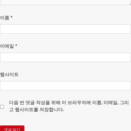
이름
*
이메일
*
웹사이트
다음 번 댓글 작성을 위해 이 브라우저에 이름, 이메일, 그리
고 웹사이트를 저장합니다.