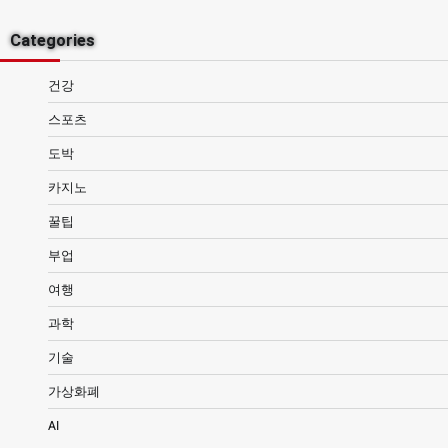
Categories
건강
스포츠
도박
카지노
꿀팁
부업
여행
과학
기술
가상화폐
AI