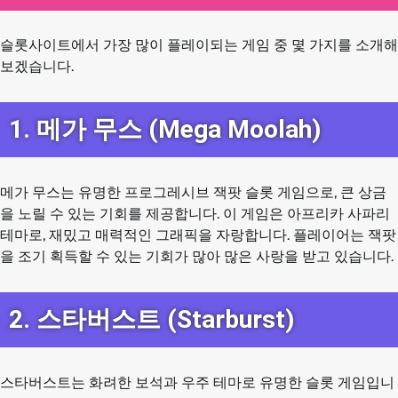
슬롯사이트에서 가장 많이 플레이되는 게임 중 몇 가지를 소개해
보겠습니다.
1. 메가 무스 (Mega Moolah)
메가 무스는 유명한 프로그레시브 잭팟 슬롯 게임으로, 큰 상금
을 노릴 수 있는 기회를 제공합니다. 이 게임은 아프리카 사파리
테마로, 재밌고 매력적인 그래픽을 자랑합니다. 플레이어는 잭팟
을 조기 획득할 수 있는 기회가 많아 많은 사랑을 받고 있습니다.
2. 스타버스트 (Starburst)
스타버스트는 화려한 보석과 우주 테마로 유명한 슬롯 게임입니