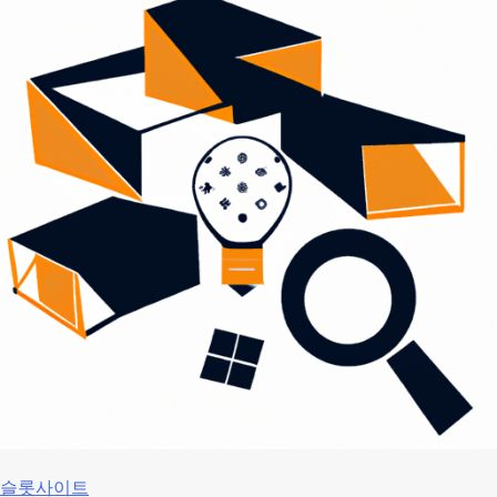
슬롯사이트