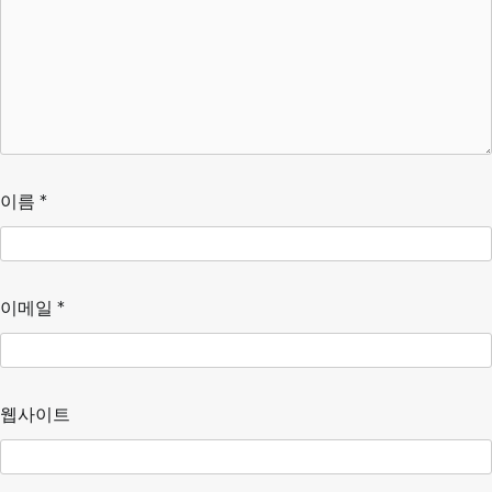
이름
*
이메일
*
웹사이트