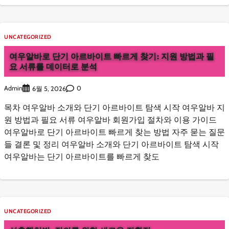
UNCATEGORIZED
여우알바로 단기 아르바이트 빠르게 찾기: 지원 방법과 필
요 서류를 데이터로 분석
Admin
0
6월 5, 2026
목차 여우알바 소개와 단기 아르바이트 탐색 시작 여우알바 지
원 방법과 필요 서류 여우알바 회원가입 절차와 이용 가이드
여우알바로 단기 아르바이트 빠르게 찾는 방법 자주 묻는 질문
들 결론 및 정리 여우알바 소개와 단기 아르바이트 탐색 시작
여우알바는 단기 아르바이트를 빠르게 찾도
UNCATEGORIZED