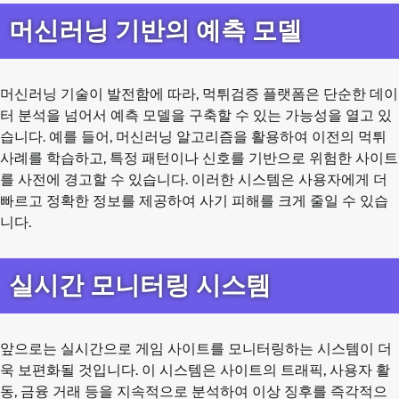
머신러닝 기반의 예측 모델
머신러닝 기술이 발전함에 따라, 먹튀검증 플랫폼은 단순한 데이
터 분석을 넘어서 예측 모델을 구축할 수 있는 가능성을 열고 있
습니다. 예를 들어, 머신러닝 알고리즘을 활용하여 이전의 먹튀
사례를 학습하고, 특정 패턴이나 신호를 기반으로 위험한 사이트
를 사전에 경고할 수 있습니다. 이러한 시스템은 사용자에게 더
빠르고 정확한 정보를 제공하여 사기 피해를 크게 줄일 수 있습
니다.
실시간 모니터링 시스템
앞으로는 실시간으로 게임 사이트를 모니터링하는 시스템이 더
욱 보편화될 것입니다. 이 시스템은 사이트의 트래픽, 사용자 활
동, 금융 거래 등을 지속적으로 분석하여 이상 징후를 즉각적으