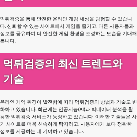
먹튀검증을 통해 안전한 온라인 게임 세상을 탐험할 수 있습니
다. 신뢰할 수 있는 사이트에서 게임을 즐기고, 다른 사용자들과
정보를 공유하여 더 안전한 게임 환경을 조성하는 모습을 기대해
봅니다.
먹튀검증의 최신 트렌드와
기술
온라인 게임 환경이 발전함에 따라 먹튀검증의 방법과 기술도 변
화하고 있습니다. 최근에는 인공지능(AI)과 빅데이터 분석을 활
용한 먹튀검증 서비스가 등장하고 있습니다. 이러한 기술들은 사
기 사이트를 더욱 신속하게 탐지하고, 사용자에게 보다 정확한
정보를 제공하는 데 기여하고 있습니다.