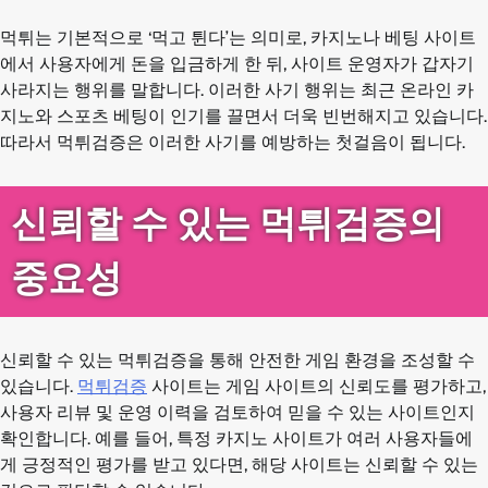
먹튀는 기본적으로 ‘먹고 튄다’는 의미로, 카지노나 베팅 사이트
에서 사용자에게 돈을 입금하게 한 뒤, 사이트 운영자가 갑자기
사라지는 행위를 말합니다. 이러한 사기 행위는 최근 온라인 카
지노와 스포츠 베팅이 인기를 끌면서 더욱 빈번해지고 있습니다.
따라서 먹튀검증은 이러한 사기를 예방하는 첫걸음이 됩니다.
신뢰할 수 있는 먹튀검증의
중요성
신뢰할 수 있는 먹튀검증을 통해 안전한 게임 환경을 조성할 수
있습니다.
먹튀검증
사이트는 게임 사이트의 신뢰도를 평가하고,
사용자 리뷰 및 운영 이력을 검토하여 믿을 수 있는 사이트인지
확인합니다. 예를 들어, 특정 카지노 사이트가 여러 사용자들에
게 긍정적인 평가를 받고 있다면, 해당 사이트는 신뢰할 수 있는