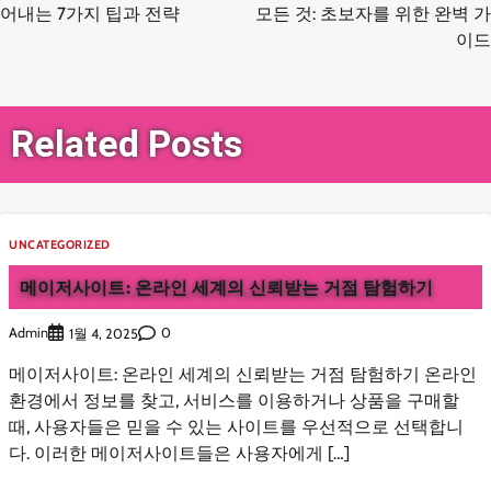
탐
어내는 7가지 팁과 전략
모든 것: 초보자를 위한 완벽 가
이드
색
Related Posts
UNCATEGORIZED
메이저사이트: 온라인 세계의 신뢰받는 거점 탐험하기
Admin
0
1월 4, 2025
메이저사이트: 온라인 세계의 신뢰받는 거점 탐험하기 온라인
환경에서 정보를 찾고, 서비스를 이용하거나 상품을 구매할
때, 사용자들은 믿을 수 있는 사이트를 우선적으로 선택합니
다. 이러한 메이저사이트들은 사용자에게 […]