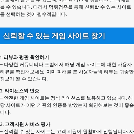
볼 수 있습니다. 따라서 먹튀검증을 통해 신뢰할 수 있는 사이트
를 선택하는 것이 필수적입니다.
신뢰할 수 있는 게임 사이트 찾기
1.
리뷰와 평판 확인하기
– 다양한 커뮤니티나 포럼에서 해당 게임 사이트에 대한 사용자
리뷰를 확인해보세요. 이미 피해를 본 사용자들의 리뷰는 귀중한
정보가 될 수 있습니다.
2.
라이선스와 인증
– 안전한 게임 사이트는 정식 라이선스를 보유하고 있습니다. 해
당 사이트가 어떤 기관의 인증을 받았는지 확인해보는 것이 좋습
니다.
3.
고객지원 서비스 평가
– 신뢰할 수 있는 사이트는 고객 지원이 원활하게 진행됩니다. 사