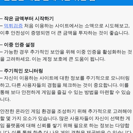
–
작은 금액부터 시작하기
–
먹튀검증
처음 이용하는 사이트에서는 소액으로 시도해보고,
이후 안전성이 증명되면 더 큰 금액을 투자하는 것이 좋습니다.
–
이중 인증 설정
– 가능한 경우 추가적인 보안을 위해 이중 인증을 활성화하는 것
을 고려하세요. 이는 계정 보호에 큰 도움이 됩니다.
–
주기적인 모니터링
– 자신이 이용하는 사이트에 대한 정보를 주기적으로 모니터링
하고, 다른 사용자들의 경험을 체크하는 것이 중요합니다. 이를
통해 보다 안전하게 게임을 즐길 수 있는 방법을 마련할 수 있습
니다.
안전한 온라인 게임 환경을 조성하기 위해 추가적으로 고려해야
할 몇 가지 요소가 있습니다. 많은 사용자들이 자신이 선택한 게
임 플랫폼에 대해 신뢰를 쌓기 위해 필요로 하는 정보는 다양합
니다. 이를 통해 한층 더 나은 게임 경험을 제공받을 수 있습니다.