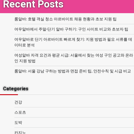
Recent Posts
룸알바: 호텔 객실 청소 아르바이트 채용 현황과 초보 지원 팁
여우알바에서 주말·단기 알바 구하기: 구인 사이트 비교와 초보자 팁
여우알바로 단기 아르바이트 빠르게 찾기: 지원 방법과 필요 서류를 데
이터로 분석
여성알바 자격 요건과 평균 시급: 서울에서 찾는 여성 구인 공고와 온라
인 지원 방법
룸알바: 서울 강남 구하는 방법과 면접 준비 팁, 안전수칙 및 시급 비교
Categories
건강
스포츠
도박
카지노