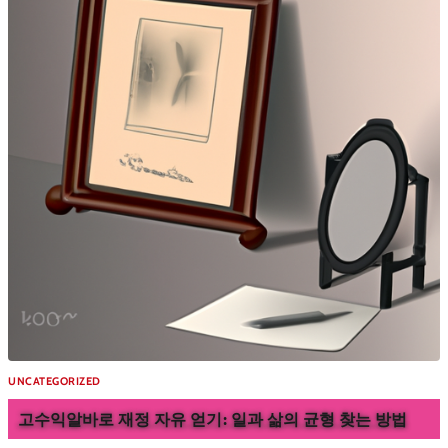
UNCATEGORIZED
고수익알바로 재정 자유 얻기: 일과 삶의 균형 찾는 방법