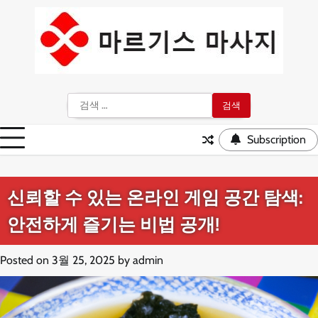
Skip
to
content
검
색:
Subscription
신뢰할 수 있는 온라인 게임 공간 탐색:
안전하게 즐기는 비법 공개!
Posted on
3월 25, 2025
by
admin