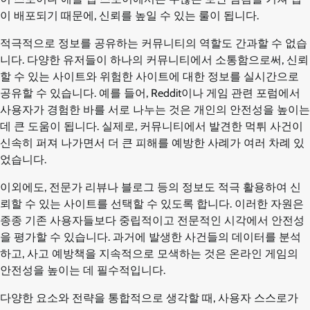
이 배포되기 때문에, 신뢰를 높일 수 있는 룰이 됩니다.
적극적으로 정보를 공유하는 커뮤니티의 역할도 간과할 수 없습
니다. 다양한 유저들이 하나의 커뮤니티에서 소통함으로써, 신뢰
할 수 있는 사이트와 위험한 사이트에 대한 정보를 실시간으로
공유할 수 있습니다. 예를 들어, Reddit이나 게임 관련 포럼에서
사용자가 경험한 바를 서로 나누는 것은 개인의 안전성을 높이는
데 큰 도움이 됩니다. 실제로, 커뮤니티에서 발견한 먹튀 사건이
신속히 퍼져 나가면서 더 큰 피해를 예방한 사례가 여러 차례 있
었습니다.
이외에도, 전문가 리뷰나 블로그 등의 정보도 적극 활용하여 신
뢰할 수 있는 사이트를 선택할 수 있도록 합니다. 이러한 자원은
종종 기존 사용자들보다 중립적이고 전문적인 시각에서 안전성
을 평가할 수 있습니다. 과거에 발생한 사건들의 데이터를 분석
하고, 사고 예방책을 지속적으로 모색하는 것은 온라인 게임의
안전성을 높이는 데 필수적입니다.
다양한 요소와 전략을 통합적으로 생각할 때, 사용자 스스로가