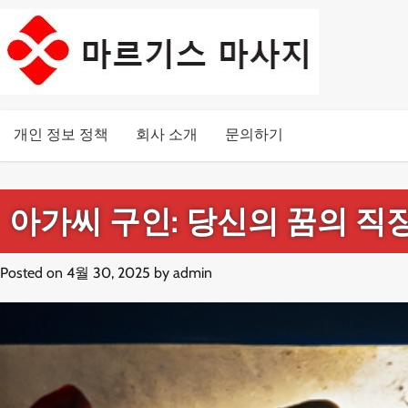
Skip
to
content
개인 정보 정책
회사 소개
문의하기
아가씨 구인: 당신의 꿈의 직장
Posted on
4월 30, 2025
by
admin