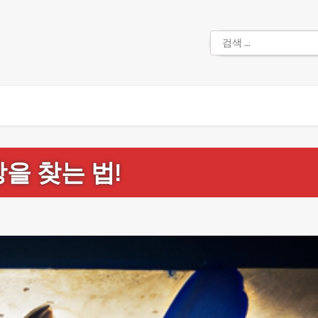
검
색:
을 찾는 법!