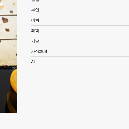
부업
여행
과학
기술
가상화폐
AI