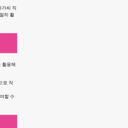
아가씨 직
절히 활
을 활용해
으로 작
기여할 수