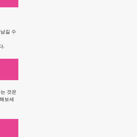
 남길 수
다.
하는 것은
석해보세