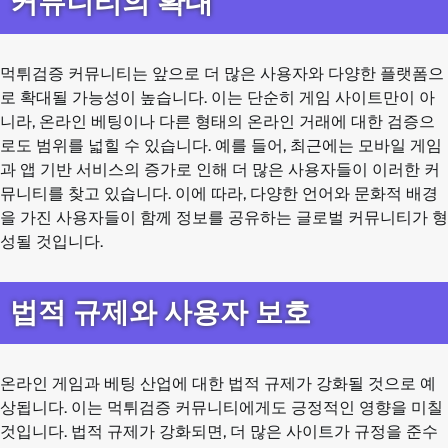
커뮤니티의 확대
먹튀검증 커뮤니티는 앞으로 더 많은 사용자와 다양한 플랫폼으
로 확대될 가능성이 높습니다. 이는 단순히 게임 사이트만이 아
니라, 온라인 베팅이나 다른 형태의 온라인 거래에 대한 검증으
로도 범위를 넓힐 수 있습니다. 예를 들어, 최근에는 모바일 게임
과 앱 기반 서비스의 증가로 인해 더 많은 사용자들이 이러한 커
뮤니티를 찾고 있습니다. 이에 따라, 다양한 언어와 문화적 배경
을 가진 사용자들이 함께 정보를 공유하는 글로벌 커뮤니티가 형
성될 것입니다.
법적 규제와 사용자 보호
온라인 게임과 베팅 산업에 대한 법적 규제가 강화될 것으로 예
상됩니다. 이는 먹튀검증 커뮤니티에게도 긍정적인 영향을 미칠
것입니다. 법적 규제가 강화되면, 더 많은 사이트가 규정을 준수