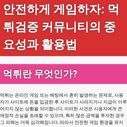
안전하게 게임하자: 먹
튀검증 커뮤니티의 중
요성과 활용법
먹튀란 무엇인가?
먹튀는 온라인 게임 또는 베팅에서 흔히 발생하는 문제로, 사용
자가 사이트에 돈을 입금한 후 사이트가 사라지거나 지급이 이루
어지지 않는 상황을 의미합니다. 이러한 사건은 사용자에게 큰
재정적 손실을 초래할 수 있으며, 특히 많은 금액을 투자한 경우
그 피해는 더욱 심각해집니다. 따라서 안전한 게임 환경을 유지