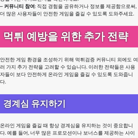
–
커뮤니티 참여
: 직접 경험을 공유하거나 정보를 제공함으로써,
더 많은 사용자들이 안전한 게임을 즐길 수 있도록 도와주세요.
먹튀 예방을 위한 추가 전략
안전한 게임 환경을 조성하기 위해 먹튀검증 커뮤니티 외에도 여
러 가지 추가 전략을 고려할 수 있습니다. 이러한 전략들은 사용
자들이 보다 안전하게 온라인 게임을 즐길 수 있도록 도와줍니
다.
경계심 유지하기
온라인 게임을 즐길 때 항상 경계심을 유지하는 것이 중요합니
다. 예를 들어, 너무 많은 프로모션이나 보너스를 제공하는 사이