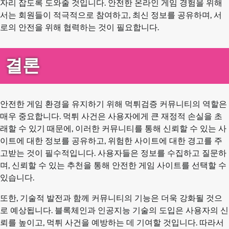
자리 잡도록 도와줄 것입니다. 안전한 온라인 게임 경험을 위해
서는 회원들이 적극적으로 참여하고, 최신 정보를 공유하며, 서
로의 안전을 위해 협력하는 것이 필요합니다.
결론
안전한 게임 환경을 유지하기 위해 먹튀검증 커뮤니티의 역할은
매우 중요합니다. 먹튀 사건은 사용자에게 큰 재정적 손실을 초
래할 수 있기 때문에, 이러한 커뮤니티를 통해 신뢰할 수 있는 사
이트에 대한 정보를 공유하고, 위험한 사이트에 대한 경고를 주
고받는 것이 필수적입니다. 사용자들은 정보를 수집하고 질문하
며, 신뢰할 수 있는 추천을 통해 안전한 게임 사이트를 선택할 수
있습니다.
또한, 기술적 발전과 함께 커뮤니티의 기능은 더욱 강화될 것으
로 예상됩니다. 블록체인과 인공지능 기술의 도입은 사용자의 신
뢰를 높이고, 먹튀 사건을 예방하는 데 기여할 것입니다. 따라서