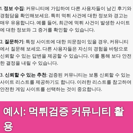
1.
정보 수집
: 커뮤니티에 가입하여 다른 사용자들이 남긴 후기와
경험담을 확인해보세요. 특히 먹튀 사건에 대한 정보와 경고는
매우 유용합니다. 예를 들어, 최근에 먹튀 사건이 발생한 사이트
에 대한 정보와 그 증거를 확인할 수 있습니다.
2.
질문하기
: 특정 사이트에 대한 의문점이 있을 경우, 커뮤니티
에서 질문해 보세요. 다른 사용자들은 자신의 경험을 바탕으로
신뢰할 수 있는 답변을 제공할 수 있습니다. 이를 통해 보다 안전
한 결정을 내릴 수 있습니다.
3.
신뢰할 수 있는 추천
: 검증된 커뮤니티는 보통 신뢰할 수 있는
사이트 리스트를 제공하기도 합니다. 이러한 리스트를 참고하여
안전한 게임 사이트를 선택하는 것이 중요합니다.
예시: 먹튀검증 커뮤니티 활
용