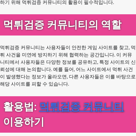
하기 위해 먹튀검증 커뮤니티의 활용이 필수적입니다.
먹튀검증 커뮤니티의 역할
먹튀검증 커뮤니티는 사용자들이 안전한 게임 사이트를 찾고, 먹
튀 사건을 미연에 방지하기 위해 협력하는 공간입니다. 이 커뮤
니티에서 사용자들은 다양한 정보를 공유하고, 특정 사이트의 신
뢰성에 대해 논의합니다. 예를 들어, 어느 사이트에서 먹튀 사건
이 발생했다는 정보가 올라오면, 다른 사용자들은 이를 바탕으로
해당 사이트를 피할 수 있습니다.
활용법:
먹튀검증 커뮤니티
이용하기