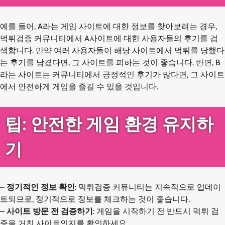
예를 들어, A라는 게임 사이트에 대한 정보를 찾아보려는 경우,
먹튀검증 커뮤니티에서 A사이트에 대한 사용자들의 후기를 검
색합니다. 만약 여러 사용자들이 해당 사이트에서 먹튀를 당했다
는 후기를 남겼다면, 그 사이트를 피하는 것이 좋습니다. 반면, B
라는 사이트는 커뮤니티에서 긍정적인 후기가 많다면, 그 사이트
에서 안전하게 게임을 즐길 수 있을 것입니다.
팁: 안전한 게임 환경 유지하
기
–
정기적인 정보 확인
: 먹튀검증 커뮤니티는 지속적으로 업데이
트되므로, 정기적으로 정보를 체크하는 것이 좋습니다.
–
사이트 방문 전 검증하기
: 게임을 시작하기 전 반드시 먹튀 검
증을 거친 사이트인지를 확인하세요.