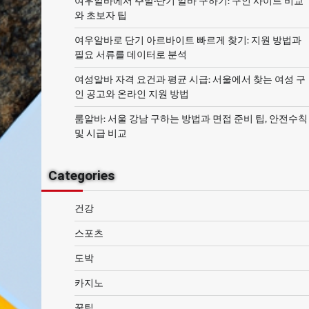
여우알바에서 주말·단기 알바 구하기: 구인 사이트 비교
와 초보자 팁
여우알바로 단기 아르바이트 빠르게 찾기: 지원 방법과
필요 서류를 데이터로 분석
여성알바 자격 요건과 평균 시급: 서울에서 찾는 여성 구
인 공고와 온라인 지원 방법
룸알바: 서울 강남 구하는 방법과 면접 준비 팁, 안전수칙
및 시급 비교
Categories
건강
스포츠
도박
카지노
꿀팁