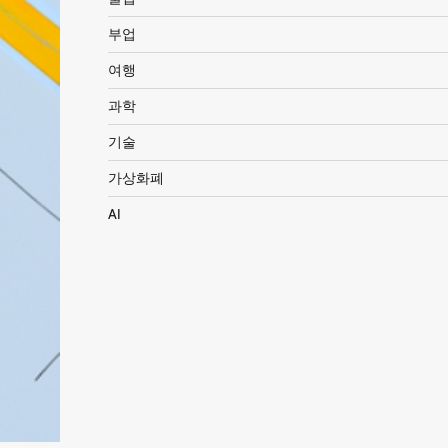
부업
여행
과학
기술
가상화폐
AI