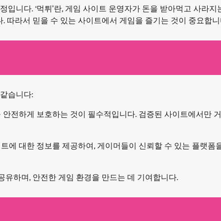
입니다. ‘먹튀’란, 게임 사이트 운영자가 돈을 받아먹고 사라지
다. 따라서 믿을 수 있는 사이트에서 게임을 즐기는 것이 중요합니
 같습니다:
금을 안전하게 보호하는 것이 필수적입니다. 검증된 사이트에서만 
트에 대한 정보를 제공하여, 게이머들이 신뢰할 수 있는 플랫폼
공유하며, 안전한 게임 환경을 만드는 데 기여합니다.