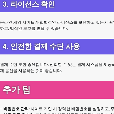
3. 라이선스 확인
온라인 게임 사이트가 합법적인 라이선스를 보유하고 있는지 확
하고, 법적인 보호를 받을 수 있습니다.
4. 안전한 결제 수단 사용
결제 수단 또한 중요합니다. 신뢰할 수 있는 결제 시스템을 제공
제 옵션을 사용하는 것이 좋습니다.
추가 팁
–
비밀번호 관리
: 사이트 가입 시 강력한 비밀번호를 설정하고,