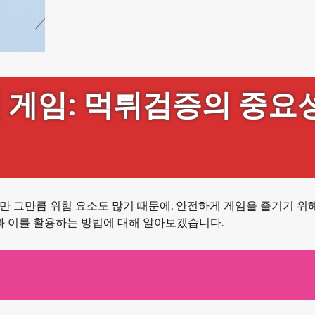
 게임: 먹튀검증의 중요
만 그만큼 위험 요소도 많기 때문에, 안전하게 게임을 즐기기 위
 이를 활용하는 방법에 대해 알아보겠습니다.