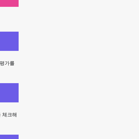
 평가를
를 체크해