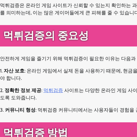
먹튀검증은 온라인 게임 사이트가 신뢰할 수 있는지 확인하는 과정
를 의미하는데, 이는 많은 게이머들에게 큰 피해를 줄 수 있습니
먹튀검증의 중요성
안전하게 게임을 즐기기 위해 먹튀검증이 필요한 이유는 다음과
1.
자산 보호
: 온라인 게임에서 실제 돈을 사용하기 때문에, 현
야 합니다.
2.
정확한 정보 제공
:
먹튀검증
사이트는 다양한 온라인 게임 사이
도록 도와줍니다.
3.
커뮤니티 형성
: 먹튀검증 커뮤니티에서는 사용자들이 경험을 
먹튀검증 방법