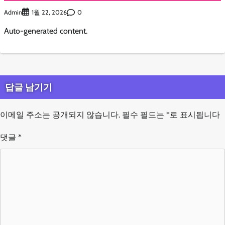
Admin
0
1월 22, 2026
Auto-generated content.
답글 남기기
이메일 주소는 공개되지 않습니다.
필수 필드는
*
로 표시됩니다
댓글
*