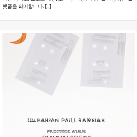
랫폼을 의미합니다. […]