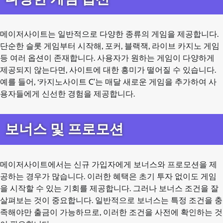
메이저사이트는 일반적으로 다양한 종류의 게임을 제공합니다.
단순한 슬롯 게임부터 시작해, 포커, 블랙잭, 라이브 카지노 게임
등 여러 옵션이 존재합니다. 사용자가 원하는 게임이 다양하게
제공되지 않는다면, 사이트에 대한 흥미가 떨어질 수 있습니다.
예를 들어, ‘카지노사이트 C’는 매달 새로운 게임을 추가하여 사
용자들에게 신선한 경험을 제공합니다.
보너스 및 프로모션
메이저사이트에서는 신규 가입자에게 보너스와 프로모션을 제
공하는 경우가 많습니다. 이러한 혜택은 초기 투자 없이도 게임
을 시작할 수 있는 기회를 제공합니다. 그러나 보너스 조건을 잘
살펴보는 것이 중요합니다. 일반적으로 보너스는 특정 조건을 충
족해야만 출금이 가능하므로, 이러한 조건을 사전에 확인하는 것