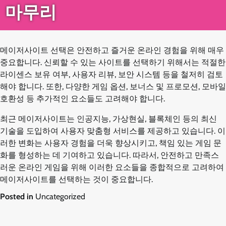
마무리
메이저사이트 선택은 안전하고 즐거운 온라인 경험을 위해 매우
중요합니다. 신뢰할 수 있는 사이트를 선택하기 위해서는 적절한
라이센스 보유 여부, 사용자 리뷰, 보안 시스템 등을 철저히 검토
해야 합니다. 또한, 다양한 게임 옵션, 보너스 및 프로모션, 모바일
호환성 등 추가적인 요소들도 고려해야 합니다.
최근 메이저사이트는 인공지능, 가상현실, 블록체인 등의 최신
기술을 도입하여 사용자 맞춤형 서비스를 제공하고 있습니다. 이
러한 변화는 사용자 경험을 더욱 향상시키고, 책임 있는 게임 문
화를 형성하는 데 기여하고 있습니다. 따라서, 안전하고 만족스
러운 온라인 게임을 위해 이러한 요소들을 종합적으로 고려하여
메이저사이트를 선택하는 것이 중요합니다.
Posted in
Uncategorized