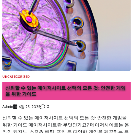
UNCATEGORIZED
신뢰할 수 있는 메이저사이트 선택의 모든 것: 안전한 게임
을 위한 가이드
Admin
0
6월 25, 2025
신뢰할 수 있는 메이저사이트 선택의 모든 것: 안전한 게임을
위한 가이드 메이저사이트란 무엇인가요? 메이저사이트는 온
라인 카지노, 스포츠 베팅, 포커 등 다양한 게임을 제공하는 플