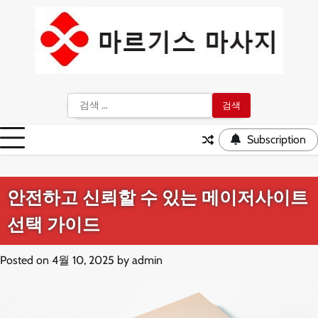
Skip
to
content
검
색:
Subscription
안전하고 신뢰할 수 있는 메이저사이트
선택 가이드
Posted on
4월 10, 2025
by
admin