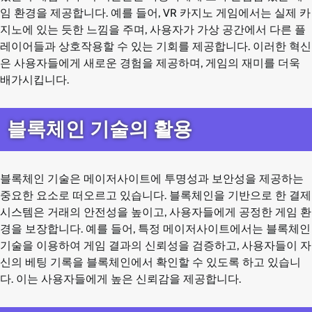
임 환경을 제공합니다. 예를 들어, VR 카지노 게임에서는 실제 카
지노에 있는 듯한 느낌을 주며, 사용자가 가상 공간에서 다른 플
레이어들과 상호작용할 수 있는 기회를 제공합니다. 이러한 혁신
은 사용자들에게 새로운 경험을 제공하며, 게임의 재미를 더욱
배가시킵니다.
블록체인 기술의 활용
블록체인 기술은 메이저사이트에 투명성과 보안성을 제공하는
중요한 요소로 떠오르고 있습니다. 블록체인을 기반으로 한 결제
시스템은 거래의 안전성을 높이고, 사용자들에게 공정한 게임 환
경을 보장합니다. 예를 들어, 특정 메이저사이트에서는 블록체인
기술을 이용하여 게임 결과의 신뢰성을 검증하고, 사용자들이 자
신의 베팅 기록을 블록체인에서 확인할 수 있도록 하고 있습니
다. 이는 사용자들에게 높은 신뢰감을 제공합니다.