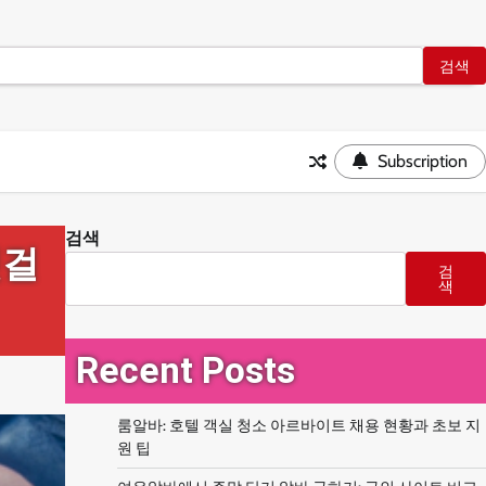
Subscription
검색
첫걸
검
색
Recent Posts
룸알바: 호텔 객실 청소 아르바이트 채용 현황과 초보 지
원 팁