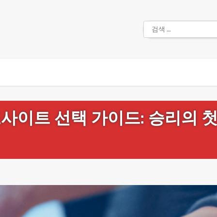
검
색:
사이트 선택 가이드: 승리의 