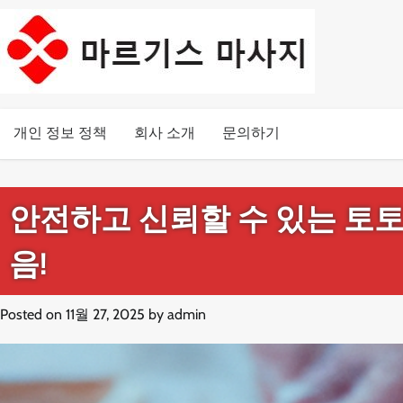
Skip
to
content
개인 정보 정책
회사 소개
문의하기
안전하고 신뢰할 수 있는 토토
음!
Posted on
11월 27, 2025
by
admin