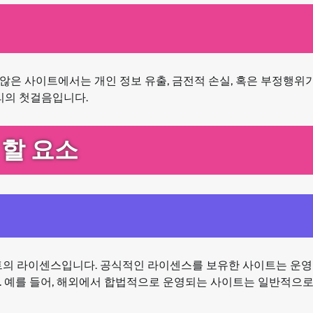
않은 사이트에서는 개인 정보 유출, 금전적 손실, 혹은 부정행위
리의 첫걸음입니다.
 할 요소
트의 라이센스입니다. 공식적인 라이센스를 보유한 사이트는 운영
. 예를 들어, 해외에서 합법적으로 운영되는 사이트는 일반적으로