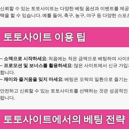
신뢰할 수 있는 토토사이트는 다양한 베팅 옵션과 이벤트를 제공
택을 할 수 있습니다. 예를 들어, 축구, 농구, 야구 등 다양한
토토사이트 이용 팁
–
소액으로 시작하세요
: 처음에는 적은 금액으로 베팅하여 사이
–
프로모션 및 보너스를 활용하세요
: 많은 사이트에서 신규 가
합니다.
–
재미와 즐거움을 잊지 마세요
: 베팅은 오락의 일환으로 즐기는
안전하고 신뢰할 수 있는 토토사이트를 선택하는 것은 성공적인 
랍니다.
토토사이트에서의 베팅 전략