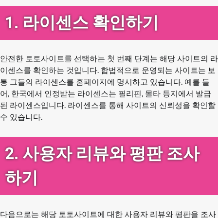
1. 라이센스 확인하기
안전한 토토사이트를 선택하는 첫 번째 단계는 해당 사이트의 라
이센스를 확인하는 것입니다. 합법적으로 운영되는 사이트는 보
통 그들의 라이센스를 홈페이지에 명시하고 있습니다. 예를 들
어, 한국에서 인정받는 라이센스는 필리핀, 몰타 등지에서 발급
된 라이센스입니다. 라이센스를 통해 사이트의 신뢰성을 확인할
수 있습니다.
2. 사용자 리뷰와 평판 조사
하기
다음으로는 해당 토토사이트에 대한 사용자 리뷰와 평판을 조사