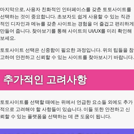
마지막으로, 사용자 친화적인 인터페이스를 갖춘 토토사이트를
선택하는 것이 중요합니다. 초보자도 쉽게 사용할 수 있는 직관
적인 디자인과 메뉴를 갖춘 사이트는 경험을 더 즐겁고 편리하게
만들어 줍니다. 찾아보기를 통해 사이트의 UI/UX를 미리 확인해
보세요.
토토사이트 선택은 신중함이 필요한 과정입니다. 위의 팁들을 참
고하여 안전하고 신뢰할 수 있는 사이트를 찾아보시기 바랍니다.
추가적인 고려사항
토토사이트를 선택할 때에는 위에서 언급한 요소들 외에도 추가
적으로 고려해야 할 사항들이 있습니다. 이들 또한 안전하고 신
뢰할 수 있는 플랫폼을 선택하는 데 큰 도움이 됩니다.