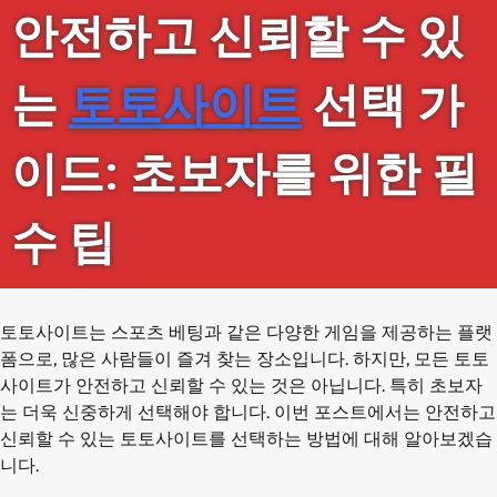
안전하고 신뢰할 수 있
는
토토사이트
선택 가
이드: 초보자를 위한 필
수 팁
토토사이트는 스포츠 베팅과 같은 다양한 게임을 제공하는 플랫
폼으로, 많은 사람들이 즐겨 찾는 장소입니다. 하지만, 모든 토토
사이트가 안전하고 신뢰할 수 있는 것은 아닙니다. 특히 초보자
는 더욱 신중하게 선택해야 합니다. 이번 포스트에서는 안전하고
신뢰할 수 있는 토토사이트를 선택하는 방법에 대해 알아보겠습
니다.