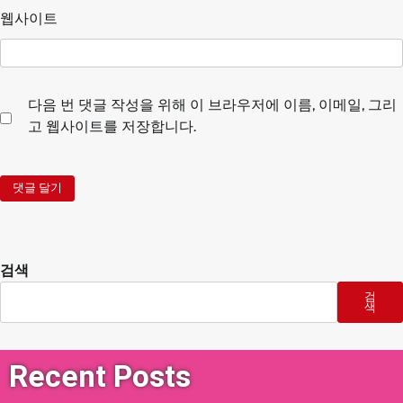
웹사이트
다음 번 댓글 작성을 위해 이 브라우저에 이름, 이메일, 그리
고 웹사이트를 저장합니다.
검색
검
색
Recent Posts