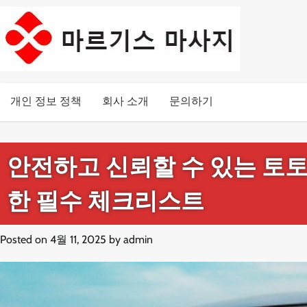
Skip
to
content
개인 정보 정책
회사 소개
문의하기
안전하고 신뢰할 수 있는 토토
한 필수 체크리스트
Posted on
4월 11, 2025
by
admin