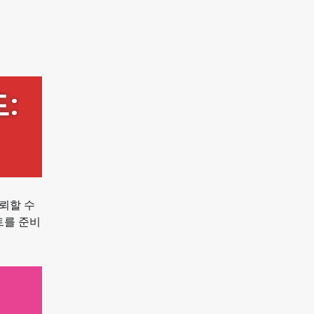
:
뢰할 수
트를 준비