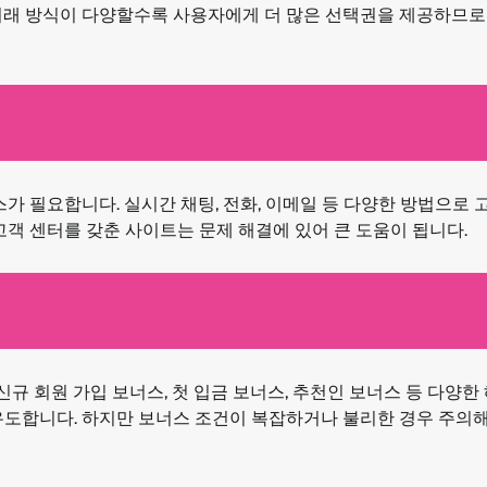
. 거래 방식이 다양할수록 사용자에게 더 많은 선택권을 제공하므
가 필요합니다. 실시간 채팅, 전화, 이메일 등 다양한 방법으로 
고객 센터를 갖춘 사이트는 문제 해결에 있어 큰 도움이 됩니다.
 회원 가입 보너스, 첫 입금 보너스, 추천인 보너스 등 다양한
유도합니다. 하지만 보너스 조건이 복잡하거나 불리한 경우 주의