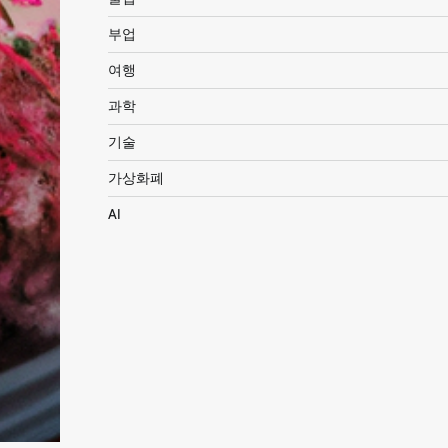
부업
여행
과학
기술
가상화폐
AI