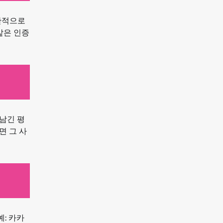
반적으로
 같은 인증
남긴 평
면 그 사
: 카카