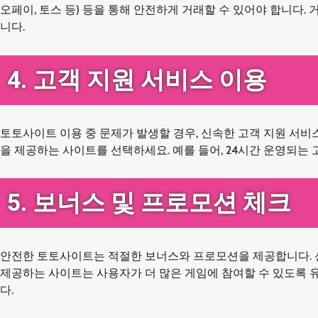
오페이, 토스 등) 등을 통해 안전하게 거래할 수 있어야 합니다
니다.
4. 고객 지원 서비스 이용
토토사이트 이용 중 문제가 발생할 경우, 신속한 고객 지원 서비스
을 제공하는 사이트를 선택하세요. 예를 들어, 24시간 운영되는 
5. 보너스 및 프로모션 체크
안전한 토토사이트는 적절한 보너스와 프로모션을 제공합니다. 신규
제공하는 사이트는 사용자가 더 많은 게임에 참여할 수 있도록 
다.