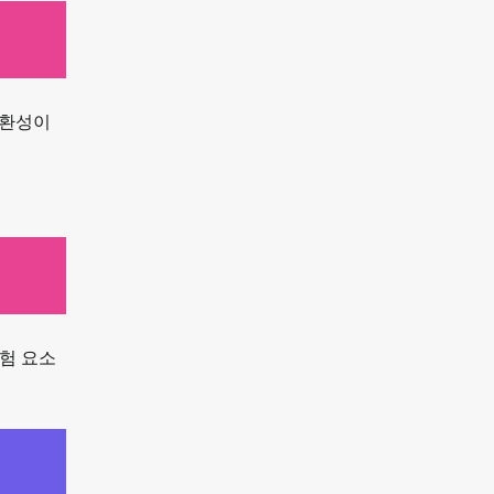
호환성이
험 요소