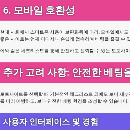
6. 모바일 호환성
현대 사회에서 스마트폰 사용이 보편화됨에 따라, 모바일에서도
좋은 사이트는 언제 어디서나 손쉽게 접속하여 베팅을 즐길 수 
이와 같은 체크리스트를 통해 안전하고 신뢰할 수 있는 토토사이
추가 고려 사항: 안전한 베팅
토토사이트를 선택할 때 기본적인 체크리스트 외에도 보다 세부적
를 미리 예방하고, 보다 안전한 베팅 환경을 조성할 수 있습니다.
사용자 인터페이스 및 경험