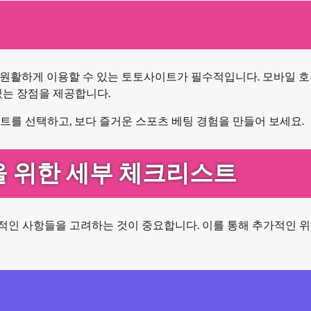
 원활하게 이용할 수 있는 토토사이트가 필수적입니다. 모바일 
있는 장점을 제공합니다.
트를 선택하고, 보다 즐거운 스포츠 베팅 경험을 만들어 보세요.
을 위한 세부 체크리스트
인 사항들을 고려하는 것이 중요합니다. 이를 통해 추가적인 위