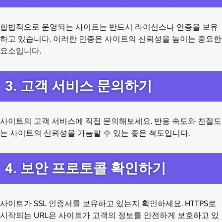
합법적으로 운영되는 사이트는 반드시 라이선스나 인증을 보유
하고 있습니다. 이러한 인증은 사이트의 신뢰성을 높이는 중요한
요소입니다.
3. 고객 서비스 문의하기
사이트의 고객 서비스에 직접 문의해보세요. 반응 속도와 친절도
는 사이트의 신뢰성을 가늠할 수 있는 좋은 척도입니다.
4. 보안 프로토콜 확인하기
사이트가 SSL 인증서를 보유하고 있는지 확인하세요. HTTPS로
시작되는 URL은 사이트가 고객의 정보를 안전하게 보호하고 있