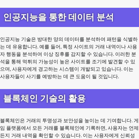
인공지능을 통한 데이터 분석
인공지능 기술은 방대한 양의 데이터를 분석하여 패턴을 식별하
는 데 유용합니다. 예를 들어, 특정 사이트의 거래 내역이나 사용
자 행동을 분석하여 이상 징후를 감지할 수 있습니다. 이러한 분
석을 통해 먹튀의 가능성이 높은 사이트를 조기에 발견할 수 있
으며, 사용자에게 경고하는 시스템이 개발되고 있습니다. 이는
사용자들이 사기를 예방하는 데 큰 도움이 될 것입니다.
블록체인 기술의 활용
블록체인은 거래의 투명성과 보안성을 높이는 데 기여합니다. 게
임 플랫폼에서 모든 거래를 블록체인에 기록하면, 사용자는 언제
든지 거래 내역을 확인할 수 있습니다. 이는 사용자에게 신뢰성