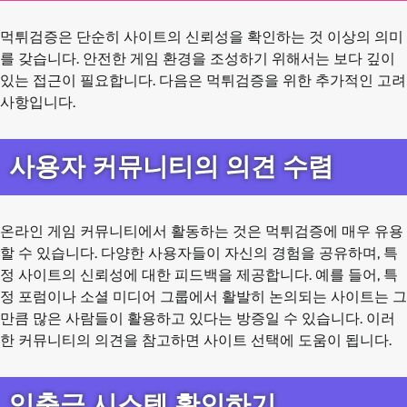
먹튀검증은 단순히 사이트의 신뢰성을 확인하는 것 이상의 의미
를 갖습니다. 안전한 게임 환경을 조성하기 위해서는 보다 깊이
있는 접근이 필요합니다. 다음은 먹튀검증을 위한 추가적인 고려
사항입니다.
사용자 커뮤니티의 의견 수렴
온라인 게임 커뮤니티에서 활동하는 것은 먹튀검증에 매우 유용
할 수 있습니다. 다양한 사용자들이 자신의 경험을 공유하며, 특
정 사이트의 신뢰성에 대한 피드백을 제공합니다. 예를 들어, 특
정 포럼이나 소셜 미디어 그룹에서 활발히 논의되는 사이트는 그
만큼 많은 사람들이 활용하고 있다는 방증일 수 있습니다. 이러
한 커뮤니티의 의견을 참고하면 사이트 선택에 도움이 됩니다.
입출금 시스템 확인하기