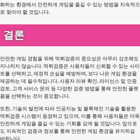
화하는 환경에서 안전하게 게임을 즐길 수 있는 방법을 지속적으
로 찾아야 할 것입니다.
결론
안전한 게임 경험을 위해 먹튀검증의 중요성은 아무리 강조해도
지나치지 않습니다. 먹튀검증은 사용자들이 신뢰할 수 있는 사이
트를 선택하고, 재정적 손실을 예방하며, 보다 나은 게임 환경을
제공하는 데 필수적입니다. 사용자 리뷰 확인, 라이선스 및 인증
검토, 고객 서비스 문의 등 다양한 검증 방법을 통해 안전한 플랫
폼을 선택하는 것이 중요합니다.
또한, 기술의 발전에 따라 인공지능 및 블록체인 기술을 활용한
먹튀검증 시스템이 등장하고 있으며, 이를 통해 사용자들은 더욱
안전하게 게임을 즐길 수 있는 기회를 갖게 될 것입니다. 앞으로
도 지속적인 검증과 정보를 통해 안전한 게임 환경을 유지하길
바랍니다.