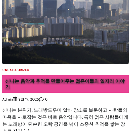
UNCATEGORIZED
신나는 음악과 추억을 만들어주는 젊은이들의 일자리 이야
기
Admin
0
2월 19, 2025
신나는 분위기, 노래방도우미 알바 장소를 불문하고 사람들의
마음을 사로잡는 것은 바로 음악입니다. 특히 젊은 사람들에게
는 노래방이 단순한 오락 공간을 넘어 소중한 추억을 쌓는 장