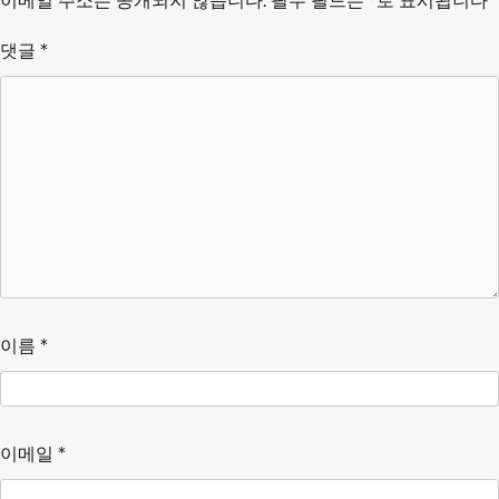
이메일 주소는 공개되지 않습니다.
필수 필드는
*
로 표시됩니다
댓글
*
이름
*
이메일
*