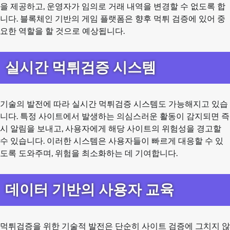
을 제공하고, 운영자가 임의로 거래 내역을 변경할 수 없도록 합
니다. 블록체인 기반의 게임 플랫폼은 향후 먹튀 검증에 있어 중
요한 역할을 할 것으로 예상됩니다.
실시간 먹튀검증 시스템
기술의 발전에 따라 실시간 먹튀검증 시스템도 가능해지고 있습
니다. 특정 사이트에서 발생하는 의심스러운 활동이 감지되면 즉
시 알림을 보내고, 사용자에게 해당 사이트의 위험성을 경고할
수 있습니다. 이러한 시스템은 사용자들이 빠르게 대응할 수 있
도록 도와주며, 위험을 최소화하는 데 기여합니다.
데이터 기반의 사용자 교육
먹튀검증을 위한 기술적 발전은 단순히 사이트 검증에 그치지 않