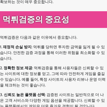
확보하는 것이 매우 중요합니다.
먹튀검증의 중요성
먹튀검증은 다음과 같은 이유에서 중요합니다.
1.
재정적 손실 방지
: 먹튀를 당하면 투자한 금액을 잃게 될 수 있
습니다. 안전한 검증 과정을 통해 이러한 위험을 최소화할 수 있
습니다.
2.
정확한 정보 제공
: 먹튀검증을 통해 사용자들은 신뢰할 수 있
는 사이트에 대한 정보를 얻고, 그에 따라 안전하게 게임을 즐길
수 있습니다. 예를 들어, 특정 사이트의 사용자 리뷰나 운영 이력
을 체크하는 것이 좋습니다.
3.
신뢰도 높은 플랫폼 선택
: 검증된 사이트는 일반적으로 더 나
은 고객 서비스와 다양한 게임 옵션을 제공합니다. 신뢰할 수 있
는 플랫폼에서의 게임은 더욱 즐거운 경험이 될 것입니다.