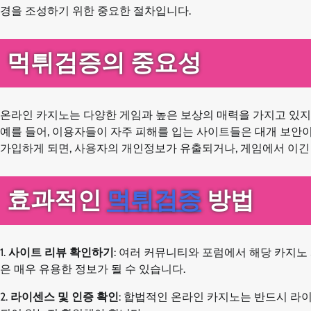
경을 조성하기 위한 중요한 절차입니다.
먹튀검증의 중요성
온라인 카지노는 다양한 게임과 높은 보상의 매력을 가지고 있지
예를 들어, 이용자들이 자주 피해를 입는 사이트들은 대개 보안
가입하게 되면, 사용자의 개인정보가 유출되거나, 게임에서 이긴 
효과적인
먹튀검증
방법
1.
사이트 리뷰 확인하기
: 여러 커뮤니티와 포럼에서 해당 카지노
은 매우 유용한 정보가 될 수 있습니다.
2.
라이센스 및 인증 확인
: 합법적인 온라인 카지노는 반드시 라