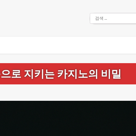
검
색:
증으로 지키는 카지노의 비밀