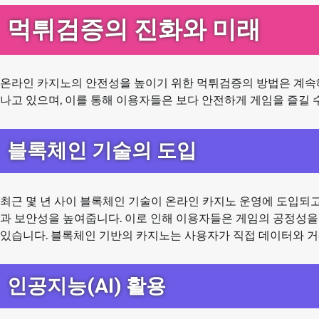
먹튀검증의 진화와 미래
온라인 카지노의 안전성을 높이기 위한 먹튀검증의 방법은 계속해
나고 있으며, 이를 통해 이용자들은 보다 안전하게 게임을 즐길 
블록체인 기술의 도입
최근 몇 년 사이 블록체인 기술이 온라인 카지노 운영에 도입되
과 보안성을 높여줍니다. 이로 인해 이용자들은 게임의 공정성을 
있습니다. 블록체인 기반의 카지노는 사용자가 직접 데이터와 거
인공지능(AI) 활용