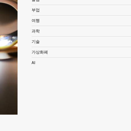
부업
여행
과학
기술
가상화폐
AI