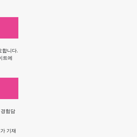
요합니다.
사이트에
 경험담
보가 기재