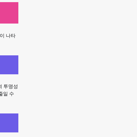
이 나타
여 투명성
줄일 수